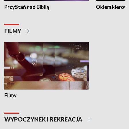
PrzyStań nad Biblią
Okiem kierow
FILMY
Filmy
WYPOCZYNEK I REKREACJA