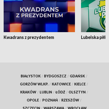
Kwadrans z prezydentem
Lubelska piłk
BIAŁYSTOK
/
BYDGOSZCZ
/
GDAŃSK
/
GORZÓW WLKP.
/
KATOWICE
/
KIELCE
/
KRAKÓW
/
LUBLIN
/
ŁÓDŹ
/
OLSZTYN
/
OPOLE
/
POZNAŃ
/
RZESZÓW
/
SZCZECIN
/
WARSZAWA
/
WROCŁAW