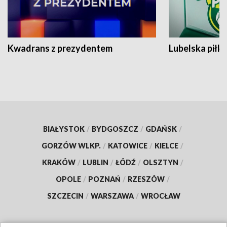
Kwadrans z prezydentem
Lubelska piłk
BIAŁYSTOK
/
BYDGOSZCZ
/
GDAŃSK
/
GORZÓW WLKP.
/
KATOWICE
/
KIELCE
/
KRAKÓW
/
LUBLIN
/
ŁÓDŹ
/
OLSZTYN
/
OPOLE
/
POZNAŃ
/
RZESZÓW
/
SZCZECIN
/
WARSZAWA
/
WROCŁAW