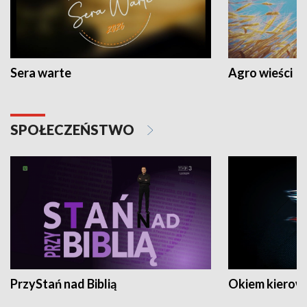
Sera warte
Agro wieści
SPOŁECZEŃSTWO
PrzyStań nad Biblią
Okiem kierow