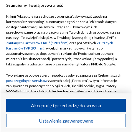
Szanujemy Twoją prywatność
Dołącz do nas:
Kliknij "Akceptuję i przechodzę do serwisu", aby wyrazić zgody na
korzystanie z technologii automatycznego śledzenia i zbierania danych,
TVP
dostęp do informacji na Twoim urządzeniu końcowym i ich
Abonament TVP
przechowywanie oraz na przetwarzanie Twoich danych osobowych przez
Regulamin TVP
nas, czyli Telewizję Polską S.A. w likwidacji (zwaną dalej również „TVP”),
Emisja w TVP
Polityka prywatności
Zaufanych Partnerów z IAB* (1201 firm)
oraz pozostałych
Zaufanych
Partnerów TVP (93 firm)
, w celach marketingowych (w tym do
Centrum informacji TVP
Moje zgody
zautomatyzowanego dopasowania reklam do Twoich zainteresowań i
mierzenia ich skuteczności) i pozostałych, które wskazujemy poniżej, a
Naziemna Telewizja Cyfrowa
Pomoc
także zgody na udostępnianie przez nas identyfikatora PPID do Google.
Sklep TVP
Biuro reklamy
Twoje dane osobowe zbierane podczas odwiedzania przez Ciebie naszych
Rada Programowa
Kontakt
poszczególnych serwisów
zwanych dalej „Portalem”, w tym informacje
zapisywane za pomocą technologii takich jak: pliki cookie, sygnalizatory
System NOS
WWW lub innych podobnych technologii umożliwiających świadczenie
dopasowanych i bezpiecznych usług, personalizację treści oraz reklam,
Informacje o nadawcy
Kanały
udostępnianie funkcji mediów społecznościowych oraz analizowanie
Akceptuję i przechodzę do serwisu
ruchu w Internecie.
Program dla prasy
©2026 Telewizja Polska S.A. w likwidacji
Biuro Reklamy
Twoje dane osobowe zbierane podczas odwiedzania przez Ciebie
Ustawienia zaawansowane
poszczególnych serwisów
na Portalu, takie jak adresy IP, identyfikatory
Ogłoszenie przetargowe
Twoich urządzeń końcowych i identyfikatory plików cookie, informacje o