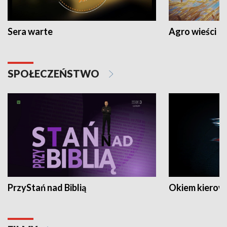
Sera warte
Agro wieści
SPOŁECZEŃSTWO
PrzyStań nad Biblią
Okiem kierow