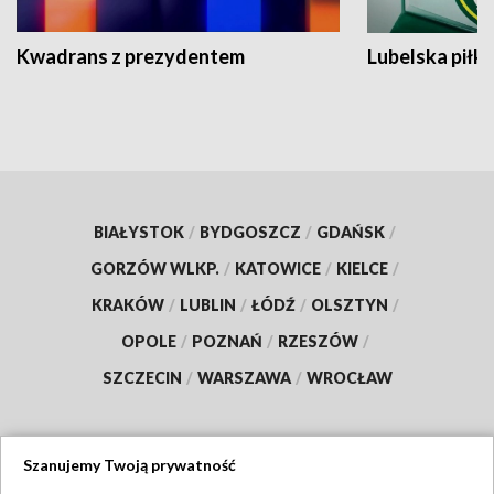
Kwadrans z prezydentem
Lubelska piłk
BIAŁYSTOK
/
BYDGOSZCZ
/
GDAŃSK
/
GORZÓW WLKP.
/
KATOWICE
/
KIELCE
/
KRAKÓW
/
LUBLIN
/
ŁÓDŹ
/
OLSZTYN
/
OPOLE
/
POZNAŃ
/
RZESZÓW
/
SZCZECIN
/
WARSZAWA
/
WROCŁAW
Szanujemy Twoją prywatność
Dołącz do nas: