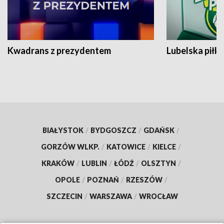
Kwadrans z prezydentem
Lubelska piłk
BIAŁYSTOK
/
BYDGOSZCZ
/
GDAŃSK
/
GORZÓW WLKP.
/
KATOWICE
/
KIELCE
/
KRAKÓW
/
LUBLIN
/
ŁÓDŹ
/
OLSZTYN
/
OPOLE
/
POZNAŃ
/
RZESZÓW
/
SZCZECIN
/
WARSZAWA
/
WROCŁAW