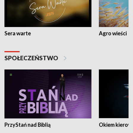
Sera warte
Agro wieści
SPOŁECZEŃSTWO
PrzyStań nad Biblią
Okiem kierow