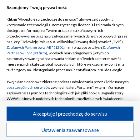
Szanujemy Twoją prywatność
Dołącz do nas:
Kliknij "Akceptuję i przechodzę do serwisu", aby wyrazić zgody na
korzystanie z technologii automatycznego śledzenia i zbierania danych,
TVP
dostęp do informacji na Twoim urządzeniu końcowym i ich
Abonament TVP
przechowywanie oraz na przetwarzanie Twoich danych osobowych przez
Regulamin TVP
nas, czyli Telewizję Polską S.A. w likwidacji (zwaną dalej również „TVP”),
Emisja w TVP
Polityka prywatności
Zaufanych Partnerów z IAB* (1201 firm)
oraz pozostałych
Zaufanych
Partnerów TVP (93 firm)
, w celach marketingowych (w tym do
Centrum informacji TVP
Moje zgody
zautomatyzowanego dopasowania reklam do Twoich zainteresowań i
mierzenia ich skuteczności) i pozostałych, które wskazujemy poniżej, a
Naziemna Telewizja Cyfrowa
Pomoc
także zgody na udostępnianie przez nas identyfikatora PPID do Google.
Sklep TVP
Biuro reklamy
Twoje dane osobowe zbierane podczas odwiedzania przez Ciebie naszych
Rada Programowa
Kontakt
poszczególnych serwisów
zwanych dalej „Portalem”, w tym informacje
zapisywane za pomocą technologii takich jak: pliki cookie, sygnalizatory
System NOS
WWW lub innych podobnych technologii umożliwiających świadczenie
dopasowanych i bezpiecznych usług, personalizację treści oraz reklam,
Informacje o nadawcy
Kanały
udostępnianie funkcji mediów społecznościowych oraz analizowanie
Akceptuję i przechodzę do serwisu
ruchu w Internecie.
Program dla prasy
©2026 Telewizja Polska S.A. w likwidacji
Biuro Reklamy
Twoje dane osobowe zbierane podczas odwiedzania przez Ciebie
Ustawienia zaawansowane
poszczególnych serwisów
na Portalu, takie jak adresy IP, identyfikatory
Ogłoszenie przetargowe
Twoich urządzeń końcowych i identyfikatory plików cookie, informacje o