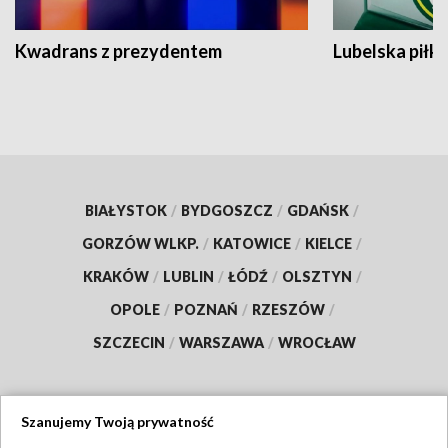
Kwadrans z prezydentem
Lubelska piłk
BIAŁYSTOK
/
BYDGOSZCZ
/
GDAŃSK
/
GORZÓW WLKP.
/
KATOWICE
/
KIELCE
/
KRAKÓW
/
LUBLIN
/
ŁÓDŹ
/
OLSZTYN
/
OPOLE
/
POZNAŃ
/
RZESZÓW
/
SZCZECIN
/
WARSZAWA
/
WROCŁAW
Szanujemy Twoją prywatność
Dołącz do nas: