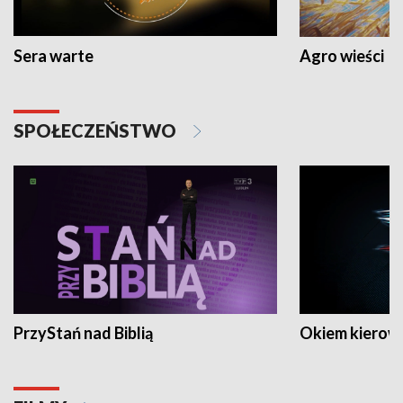
Sera warte
Agro wieści
SPOŁECZEŃSTWO
PrzyStań nad Biblią
Okiem kierow