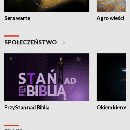
Sera warte
Agro wieści
SPOŁECZEŃSTWO
PrzyStań nad Biblią
Okiem kierow