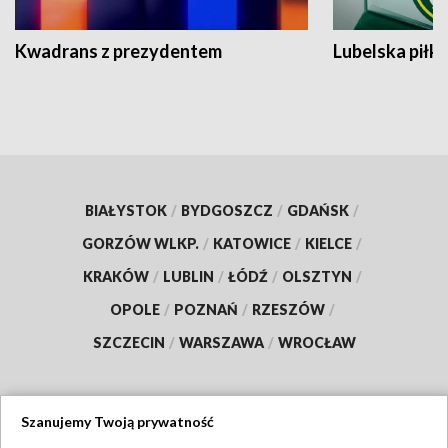
Kwadrans z prezydentem
Lubelska piłk
BIAŁYSTOK
/
BYDGOSZCZ
/
GDAŃSK
/
GORZÓW WLKP.
/
KATOWICE
/
KIELCE
/
KRAKÓW
/
LUBLIN
/
ŁÓDŹ
/
OLSZTYN
/
OPOLE
/
POZNAŃ
/
RZESZÓW
/
SZCZECIN
/
WARSZAWA
/
WROCŁAW
Szanujemy Twoją prywatność
Dołącz do nas: