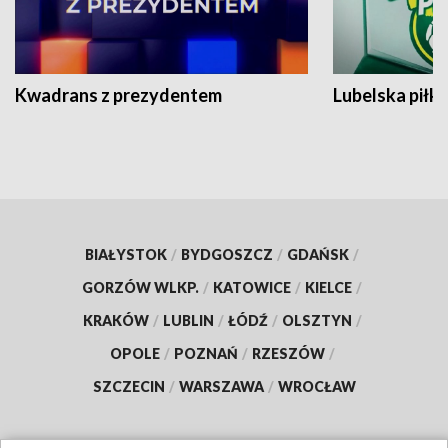
Kwadrans z prezydentem
Lubelska piłk
BIAŁYSTOK
/
BYDGOSZCZ
/
GDAŃSK
/
GORZÓW WLKP.
/
KATOWICE
/
KIELCE
/
KRAKÓW
/
LUBLIN
/
ŁÓDŹ
/
OLSZTYN
/
OPOLE
/
POZNAŃ
/
RZESZÓW
/
SZCZECIN
/
WARSZAWA
/
WROCŁAW