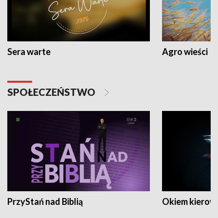
Sera warte
Agro wieści
SPOŁECZEŃSTWO
PrzyStań nad Biblią
Okiem kierow