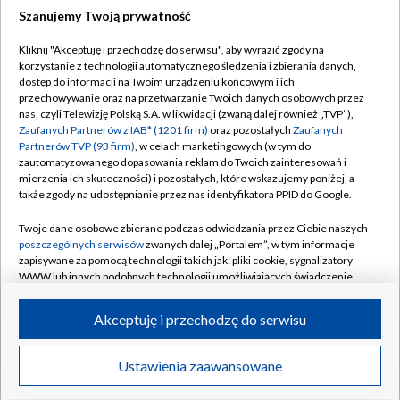
Szanujemy Twoją prywatność
Dołącz do nas:
Kliknij "Akceptuję i przechodzę do serwisu", aby wyrazić zgody na
korzystanie z technologii automatycznego śledzenia i zbierania danych,
TVP
dostęp do informacji na Twoim urządzeniu końcowym i ich
Abonament TVP
przechowywanie oraz na przetwarzanie Twoich danych osobowych przez
Regulamin TVP
nas, czyli Telewizję Polską S.A. w likwidacji (zwaną dalej również „TVP”),
Emisja w TVP
Polityka prywatności
Zaufanych Partnerów z IAB* (1201 firm)
oraz pozostałych
Zaufanych
Partnerów TVP (93 firm)
, w celach marketingowych (w tym do
Centrum informacji TVP
Moje zgody
zautomatyzowanego dopasowania reklam do Twoich zainteresowań i
mierzenia ich skuteczności) i pozostałych, które wskazujemy poniżej, a
Naziemna Telewizja Cyfrowa
Pomoc
także zgody na udostępnianie przez nas identyfikatora PPID do Google.
Sklep TVP
Biuro reklamy
Twoje dane osobowe zbierane podczas odwiedzania przez Ciebie naszych
Rada Programowa
Kontakt
poszczególnych serwisów
zwanych dalej „Portalem”, w tym informacje
zapisywane za pomocą technologii takich jak: pliki cookie, sygnalizatory
System NOS
WWW lub innych podobnych technologii umożliwiających świadczenie
dopasowanych i bezpiecznych usług, personalizację treści oraz reklam,
Informacje o nadawcy
Kanały
udostępnianie funkcji mediów społecznościowych oraz analizowanie
Akceptuję i przechodzę do serwisu
ruchu w Internecie.
Program dla prasy
©2026 Telewizja Polska S.A. w likwidacji
Biuro Reklamy
Twoje dane osobowe zbierane podczas odwiedzania przez Ciebie
Ustawienia zaawansowane
poszczególnych serwisów
na Portalu, takie jak adresy IP, identyfikatory
Ogłoszenie przetargowe
Twoich urządzeń końcowych i identyfikatory plików cookie, informacje o