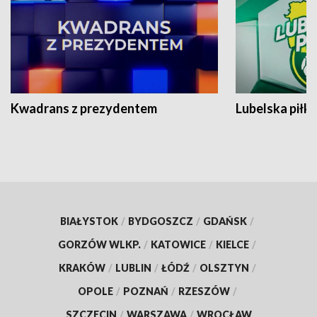
Kwadrans z prezydentem
Lubelska piłk
BIAŁYSTOK
/
BYDGOSZCZ
/
GDAŃSK
/
GORZÓW WLKP.
/
KATOWICE
/
KIELCE
/
KRAKÓW
/
LUBLIN
/
ŁÓDŹ
/
OLSZTYN
/
OPOLE
/
POZNAŃ
/
RZESZÓW
/
SZCZECIN
/
WARSZAWA
/
WROCŁAW