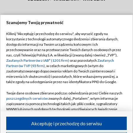
Szanujemy Twoją prywatność
Dołącz do nas:
Kliknij "Akceptuję i przechodzę do serwisu", aby wyrazić zgody na
korzystanie z technologii automatycznego śledzenia i zbierania danych,
TVP
dostęp do informacji na Twoim urządzeniu końcowym i ich
Abonament TVP
przechowywanie oraz na przetwarzanie Twoich danych osobowych przez
Regulamin TVP
nas, czyli Telewizję Polską S.A. w likwidacji (zwaną dalej również „TVP”),
Emisja w TVP
Polityka prywatności
Zaufanych Partnerów z IAB* (1201 firm)
oraz pozostałych
Zaufanych
Partnerów TVP (93 firm)
, w celach marketingowych (w tym do
Centrum informacji TVP
Moje zgody
zautomatyzowanego dopasowania reklam do Twoich zainteresowań i
mierzenia ich skuteczności) i pozostałych, które wskazujemy poniżej, a
Naziemna Telewizja Cyfrowa
Pomoc
także zgody na udostępnianie przez nas identyfikatora PPID do Google.
Sklep TVP
Biuro reklamy
Twoje dane osobowe zbierane podczas odwiedzania przez Ciebie naszych
Rada Programowa
Kontakt
poszczególnych serwisów
zwanych dalej „Portalem”, w tym informacje
zapisywane za pomocą technologii takich jak: pliki cookie, sygnalizatory
System NOS
WWW lub innych podobnych technologii umożliwiających świadczenie
dopasowanych i bezpiecznych usług, personalizację treści oraz reklam,
Informacje o nadawcy
Kanały
udostępnianie funkcji mediów społecznościowych oraz analizowanie
Akceptuję i przechodzę do serwisu
ruchu w Internecie.
Program dla prasy
©2026 Telewizja Polska S.A. w likwidacji