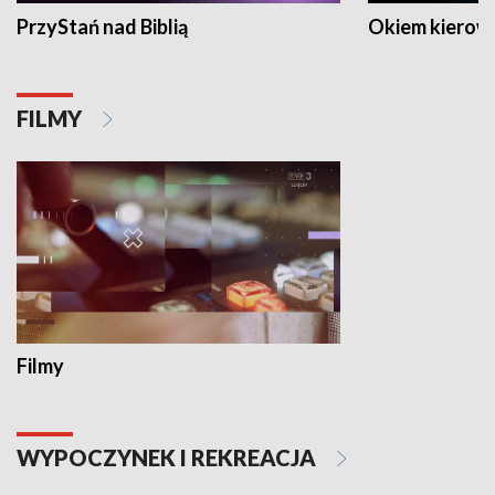
PrzyStań nad Biblią
Okiem kierow
FILMY
Filmy
WYPOCZYNEK I REKREACJA