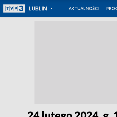
POWRÓT DO
LUBLIN
AKTUALNOŚCI
PRO
TVP REGIONY
24 lutego 2024, g.