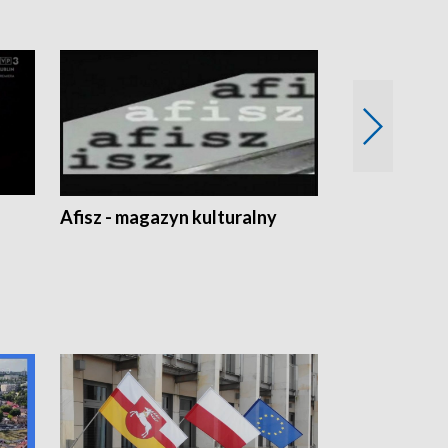
Afisz - magazyn kulturalny
Zobacz, co s