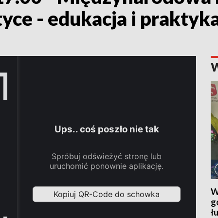
yce - edukacja i praktyk
W
g
ł