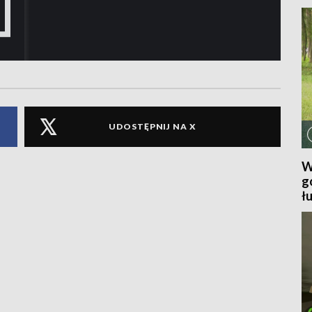
UDOSTĘPNIJ NA X
W
g
ł