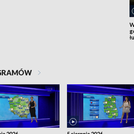
W
g
ł
OGRAMÓW