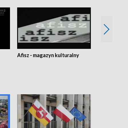
Afisz - magazyn kulturalny
Zobacz, co s