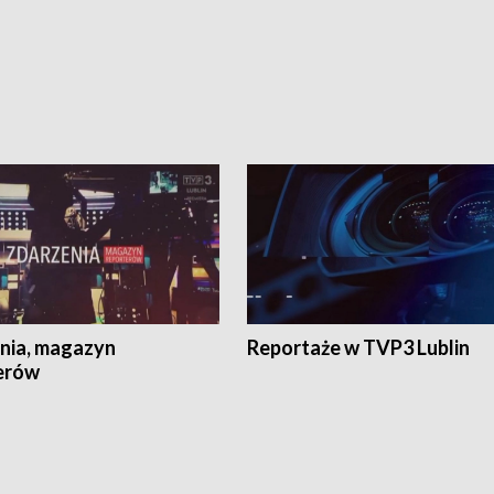
nia, magazyn
Reportaże w TVP3 Lublin
erów