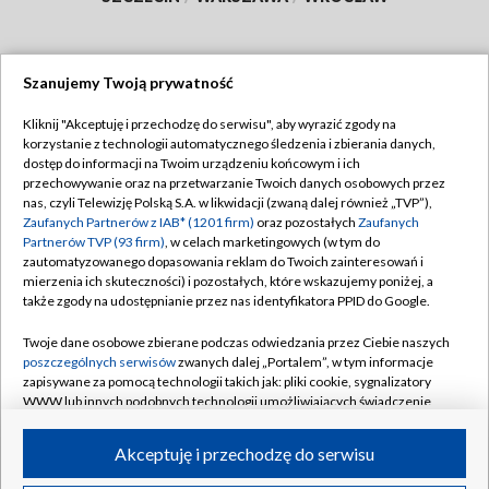
Szanujemy Twoją prywatność
Dołącz do nas:
Kliknij "Akceptuję i przechodzę do serwisu", aby wyrazić zgody na
korzystanie z technologii automatycznego śledzenia i zbierania danych,
TVP
dostęp do informacji na Twoim urządzeniu końcowym i ich
Abonament TVP
przechowywanie oraz na przetwarzanie Twoich danych osobowych przez
Regulamin TVP
nas, czyli Telewizję Polską S.A. w likwidacji (zwaną dalej również „TVP”),
Emisja w TVP
Polityka prywatności
Zaufanych Partnerów z IAB* (1201 firm)
oraz pozostałych
Zaufanych
Partnerów TVP (93 firm)
, w celach marketingowych (w tym do
Centrum informacji TVP
Moje zgody
zautomatyzowanego dopasowania reklam do Twoich zainteresowań i
mierzenia ich skuteczności) i pozostałych, które wskazujemy poniżej, a
Naziemna Telewizja Cyfrowa
Pomoc
także zgody na udostępnianie przez nas identyfikatora PPID do Google.
Sklep TVP
Biuro reklamy
Twoje dane osobowe zbierane podczas odwiedzania przez Ciebie naszych
Rada Programowa
Kontakt
poszczególnych serwisów
zwanych dalej „Portalem”, w tym informacje
zapisywane za pomocą technologii takich jak: pliki cookie, sygnalizatory
System NOS
WWW lub innych podobnych technologii umożliwiających świadczenie
dopasowanych i bezpiecznych usług, personalizację treści oraz reklam,
Informacje o nadawcy
Kanały
udostępnianie funkcji mediów społecznościowych oraz analizowanie
Akceptuję i przechodzę do serwisu
ruchu w Internecie.
Program dla prasy
©2026 Telewizja Polska S.A. w likwidacji