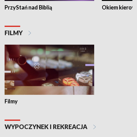
PrzyStań nad Biblią
Okiem kierow
FILMY
Filmy
WYPOCZYNEK I REKREACJA