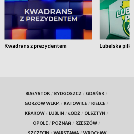
Kwadrans z prezydentem
Lubelska piłk
BIAŁYSTOK
/
BYDGOSZCZ
/
GDAŃSK
/
GORZÓW WLKP.
/
KATOWICE
/
KIELCE
/
KRAKÓW
/
LUBLIN
/
ŁÓDŹ
/
OLSZTYN
/
OPOLE
/
POZNAŃ
/
RZESZÓW
/
SZCZECIN
/
WARSZAWA
/
WROCŁAW