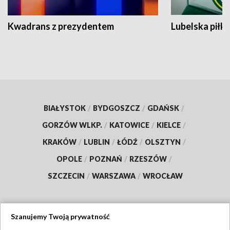
Kwadrans z prezydentem
Lubelska piłk
BIAŁYSTOK
/
BYDGOSZCZ
/
GDAŃSK
/
GORZÓW WLKP.
/
KATOWICE
/
KIELCE
/
KRAKÓW
/
LUBLIN
/
ŁÓDŹ
/
OLSZTYN
/
OPOLE
/
POZNAŃ
/
RZESZÓW
/
SZCZECIN
/
WARSZAWA
/
WROCŁAW
Szanujemy Twoją prywatność
Dołącz do nas: