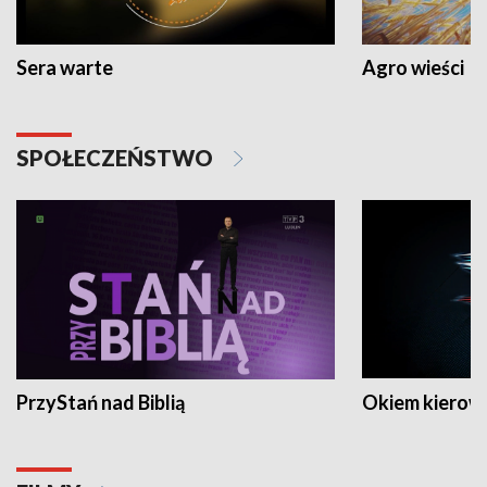
Sera warte
Agro wieści
SPOŁECZEŃSTWO
PrzyStań nad Biblią
Okiem kierow