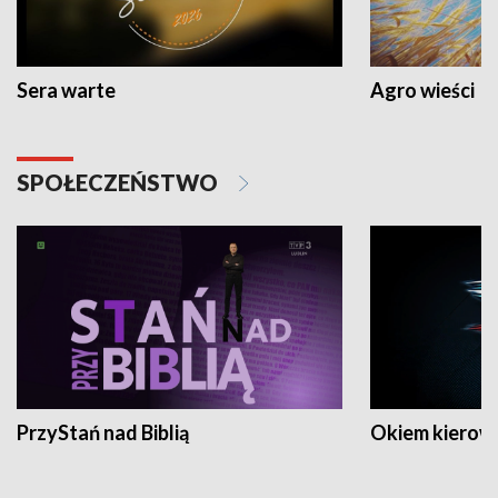
Sera warte
Agro wieści
SPOŁECZEŃSTWO
PrzyStań nad Biblią
Okiem kierow