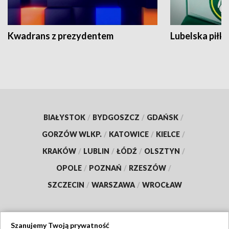
Kwadrans z prezydentem
Lubelska piłk
BIAŁYSTOK
/
BYDGOSZCZ
/
GDAŃSK
/
GORZÓW WLKP.
/
KATOWICE
/
KIELCE
/
KRAKÓW
/
LUBLIN
/
ŁÓDŹ
/
OLSZTYN
/
OPOLE
/
POZNAŃ
/
RZESZÓW
/
SZCZECIN
/
WARSZAWA
/
WROCŁAW
Szanujemy Twoją prywatność