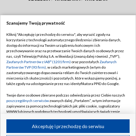
Szanujemy Twoją prywatność
Dołącz do nas:
Kliknij "Akceptuję i przechodzę do serwisu", aby wyrazić zgody na
korzystanie z technologii automatycznego śledzenia i zbierania danych,
TVP
dostęp do informacji na Twoim urządzeniu końcowym i ich
Abonament TVP
przechowywanie oraz na przetwarzanie Twoich danych osobowych przez
Regulamin TVP
nas, czyli Telewizję Polską S.A. w likwidacji (zwaną dalej również „TVP”),
Emisja w TVP
Polityka prywatności
Zaufanych Partnerów z IAB* (1201 firm)
oraz pozostałych
Zaufanych
Partnerów TVP (93 firm)
, w celach marketingowych (w tym do
Centrum informacji TVP
Moje zgody
zautomatyzowanego dopasowania reklam do Twoich zainteresowań i
mierzenia ich skuteczności) i pozostałych, które wskazujemy poniżej, a
Naziemna Telewizja Cyfrowa
Pomoc
także zgody na udostępnianie przez nas identyfikatora PPID do Google.
Sklep TVP
Biuro reklamy
Twoje dane osobowe zbierane podczas odwiedzania przez Ciebie naszych
Rada Programowa
Kontakt
poszczególnych serwisów
zwanych dalej „Portalem”, w tym informacje
zapisywane za pomocą technologii takich jak: pliki cookie, sygnalizatory
System NOS
WWW lub innych podobnych technologii umożliwiających świadczenie
dopasowanych i bezpiecznych usług, personalizację treści oraz reklam,
Informacje o nadawcy
Kanały
udostępnianie funkcji mediów społecznościowych oraz analizowanie
Akceptuję i przechodzę do serwisu
ruchu w Internecie.
Program dla prasy
©2026 Telewizja Polska S.A. w likwidacji