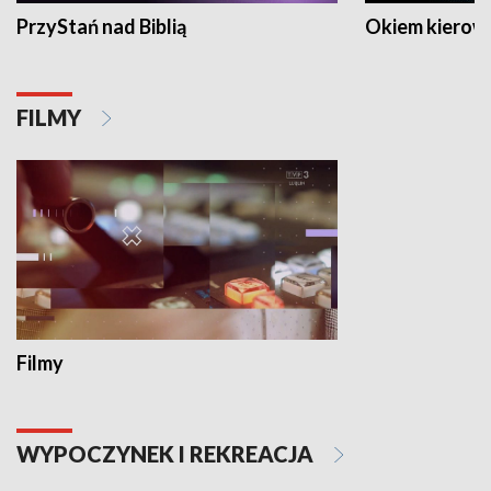
PrzyStań nad Biblią
Okiem kierow
FILMY
Filmy
WYPOCZYNEK I REKREACJA