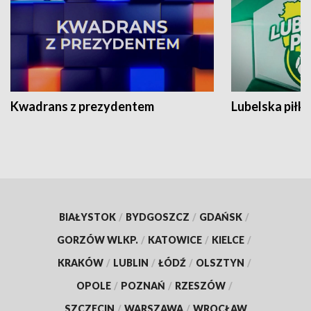
Kwadrans z prezydentem
Lubelska piłk
BIAŁYSTOK
/
BYDGOSZCZ
/
GDAŃSK
/
GORZÓW WLKP.
/
KATOWICE
/
KIELCE
/
KRAKÓW
/
LUBLIN
/
ŁÓDŹ
/
OLSZTYN
/
OPOLE
/
POZNAŃ
/
RZESZÓW
/
SZCZECIN
/
WARSZAWA
/
WROCŁAW