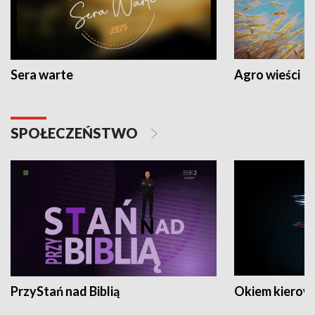
Sera warte
Agro wieści
SPOŁECZEŃSTWO
PrzyStań nad Biblią
Okiem kierow