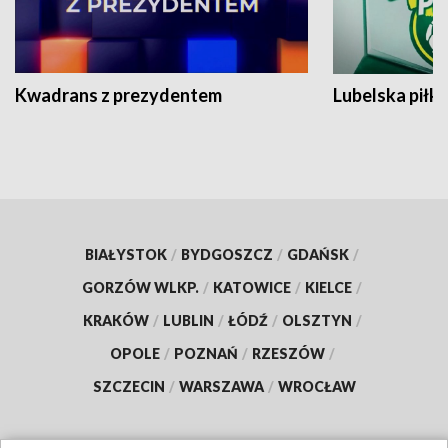
Kwadrans z prezydentem
Lubelska piłk
BIAŁYSTOK
/
BYDGOSZCZ
/
GDAŃSK
/
GORZÓW WLKP.
/
KATOWICE
/
KIELCE
/
KRAKÓW
/
LUBLIN
/
ŁÓDŹ
/
OLSZTYN
/
OPOLE
/
POZNAŃ
/
RZESZÓW
/
SZCZECIN
/
WARSZAWA
/
WROCŁAW