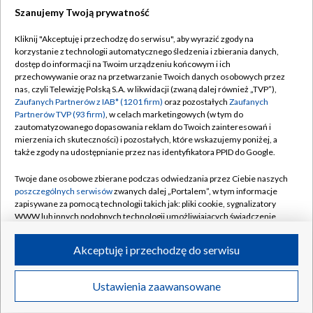
Szanujemy Twoją prywatność
Dołącz do nas:
Kliknij "Akceptuję i przechodzę do serwisu", aby wyrazić zgody na
korzystanie z technologii automatycznego śledzenia i zbierania danych,
TVP
dostęp do informacji na Twoim urządzeniu końcowym i ich
Abonament TVP
przechowywanie oraz na przetwarzanie Twoich danych osobowych przez
Regulamin TVP
nas, czyli Telewizję Polską S.A. w likwidacji (zwaną dalej również „TVP”),
Emisja w TVP
Polityka prywatności
Zaufanych Partnerów z IAB* (1201 firm)
oraz pozostałych
Zaufanych
Partnerów TVP (93 firm)
, w celach marketingowych (w tym do
Centrum informacji TVP
Moje zgody
zautomatyzowanego dopasowania reklam do Twoich zainteresowań i
mierzenia ich skuteczności) i pozostałych, które wskazujemy poniżej, a
Naziemna Telewizja Cyfrowa
Pomoc
także zgody na udostępnianie przez nas identyfikatora PPID do Google.
Sklep TVP
Biuro reklamy
Twoje dane osobowe zbierane podczas odwiedzania przez Ciebie naszych
Rada Programowa
Kontakt
poszczególnych serwisów
zwanych dalej „Portalem”, w tym informacje
zapisywane za pomocą technologii takich jak: pliki cookie, sygnalizatory
System NOS
WWW lub innych podobnych technologii umożliwiających świadczenie
dopasowanych i bezpiecznych usług, personalizację treści oraz reklam,
Informacje o nadawcy
Kanały
udostępnianie funkcji mediów społecznościowych oraz analizowanie
Akceptuję i przechodzę do serwisu
ruchu w Internecie.
Program dla prasy
©2026 Telewizja Polska S.A. w likwidacji
Biuro Reklamy
Twoje dane osobowe zbierane podczas odwiedzania przez Ciebie
Ustawienia zaawansowane
poszczególnych serwisów
na Portalu, takie jak adresy IP, identyfikatory
Ogłoszenie przetargowe
Twoich urządzeń końcowych i identyfikatory plików cookie, informacje o