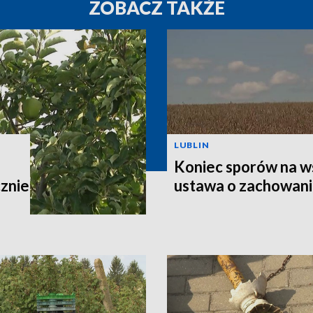
ZOBACZ TAKŻE
LUBLIN
Koniec sporów na w
znie
ustawa o zachowaniu