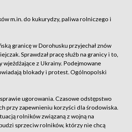
ów m.in. do kukurydzy, paliwa rolniczego i
ńską granicę w Dorohusku przyjechał znów
jczak. Sprawdzał pracę służb na granicy i to,
ły wjeżdżające z Ukrainy. Podejmowane
powiadają blokady i protest. Ogólnopolski
w sprawie ugorowania. Czasowe odstępstwo
h przy zapewnieniu korzyści dla środowiska.
ytuacją rolników związaną z wojną na
udzi sprzeciw rolników, którzy nie chcą