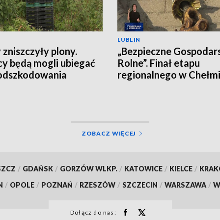
LUBLIN
 zniszczyły plony.
„Bezpieczne Gospodar
cy będą mogli ubiegać
Rolne”. Finał etapu
 odszkodowania
regionalnego w Chełm
ZOBACZ WIĘCEJ
SZCZ
/
GDAŃSK
/
GORZÓW WLKP.
/
KATOWICE
/
KIELCE
/
KRA
N
/
OPOLE
/
POZNAŃ
/
RZESZÓW
/
SZCZECIN
/
WARSZAWA
/
W
Dołącz do nas: