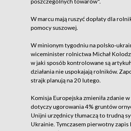
poszczególnych towarów".
W marcu mają ruszyć dopłaty dla rolnik
pomocy suszowej.
W minionym tygodniu na polsko-ukrai
wiceminister rolnictwa Michał Kolodzie
w jaki sposób kontrolowane są artyku
działania nie uspokajają rolników. Za
strajk planują na 20 lutego.
Komisja Europejska zmieniła zdanie 
dotyczy ugorowania 4% gruntów ornyc
Unijni urzędnicy tłumaczą to trudną s
Ukrainie. Tymczasem pierwotny zapis b