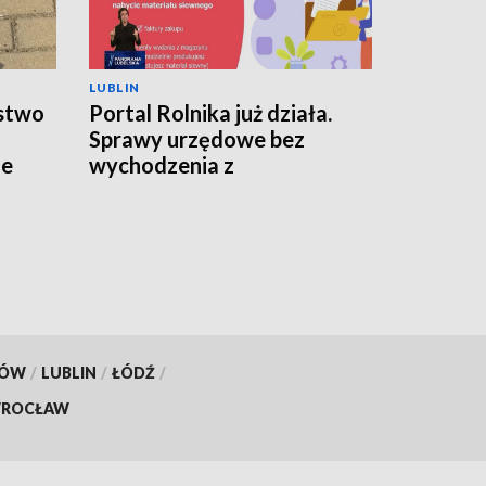
LUBLIN
stwo
Portal Rolnika już działa.
Sprawy urzędowe bez
ie
wychodzenia z
gospodarstwa
KÓW
/
LUBLIN
/
ŁÓDŹ
/
ROCŁAW