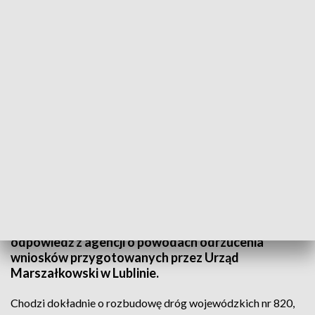
Wyjaśnienia PARP ws. dróg
Zarząd Województwa Lubelskiego wnioskował o
unijne wsparcie na cztery inwestycje drogowe. Na
żadne z nich nie otrzymał dofinansowania.
Dysponentem środków jest Polska Agencja
Rozwoju Przedsiębiorczości, która zdecydowała o
odrzucaniu wniosków. Dziś otrzymaliśmy
odpowiedź z agencji o powodach odrzucenia
wniosków przygotowanych przez Urząd
Marszałkowski w Lublinie.
Chodzi dokładnie o rozbudowę dróg wojewódzkich nr 820,