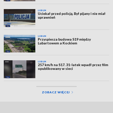
LUBLIN
Uciekał przed policją. Był pijany i nie miał
uprawnień
LUBLIN
Przyspiesza budowa S19 między
Lubartowem a Kockiem
LUBLIN
257 km/h na S17. 31-latek wpadł przez film
opublikowany w sieci
ZOBACZ WIĘCEJ