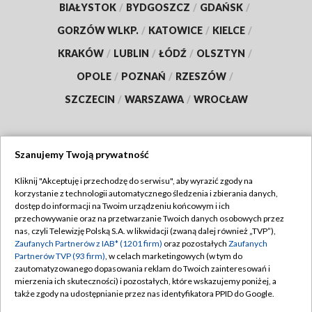
BIAŁYSTOK
/
BYDGOSZCZ
/
GDAŃSK
/
GORZÓW WLKP.
/
KATOWICE
/
KIELCE
/
KRAKÓW
/
LUBLIN
/
ŁÓDŹ
/
OLSZTYN
/
OPOLE
/
POZNAŃ
/
RZESZÓW
/
SZCZECIN
/
WARSZAWA
/
WROCŁAW
Szanujemy Twoją prywatność
Dołącz do nas:
Kliknij "Akceptuję i przechodzę do serwisu", aby wyrazić zgody na
korzystanie z technologii automatycznego śledzenia i zbierania danych,
TVP
dostęp do informacji na Twoim urządzeniu końcowym i ich
Abonament TVP
przechowywanie oraz na przetwarzanie Twoich danych osobowych przez
Regulamin TVP
nas, czyli Telewizję Polską S.A. w likwidacji (zwaną dalej również „TVP”),
Emisja w TVP
Polityka prywatności
Zaufanych Partnerów z IAB* (1201 firm)
oraz pozostałych
Zaufanych
Partnerów TVP (93 firm)
, w celach marketingowych (w tym do
Centrum informacji TVP
Moje zgody
zautomatyzowanego dopasowania reklam do Twoich zainteresowań i
mierzenia ich skuteczności) i pozostałych, które wskazujemy poniżej, a
Naziemna Telewizja Cyfrowa
Pomoc
także zgody na udostępnianie przez nas identyfikatora PPID do Google.
Sklep TVP
Biuro reklamy