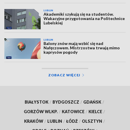
LUBLIN
Akademiki szykują się na studentów.
Wakacyjne przygotowania na Politechnice
Lubelskiej
LUBLIN
Balony znów mają wzbić się nad
Nałęczowem. Mistrzostwa trwają mimo
kaprysów pogody
ZOBACZ WIĘCEJ
BIAŁYSTOK
/
BYDGOSZCZ
/
GDAŃSK
/
GORZÓW WLKP.
/
KATOWICE
/
KIELCE
/
KRAKÓW
/
LUBLIN
/
ŁÓDŹ
/
OLSZTYN
/