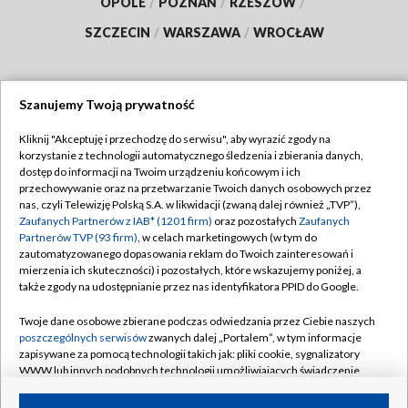
OPOLE
/
POZNAŃ
/
RZESZÓW
/
SZCZECIN
/
WARSZAWA
/
WROCŁAW
Szanujemy Twoją prywatność
Dołącz do nas:
Kliknij "Akceptuję i przechodzę do serwisu", aby wyrazić zgody na
korzystanie z technologii automatycznego śledzenia i zbierania danych,
TVP
dostęp do informacji na Twoim urządzeniu końcowym i ich
Abonament TVP
przechowywanie oraz na przetwarzanie Twoich danych osobowych przez
Regulamin TVP
nas, czyli Telewizję Polską S.A. w likwidacji (zwaną dalej również „TVP”),
Emisja w TVP
Polityka prywatności
Zaufanych Partnerów z IAB* (1201 firm)
oraz pozostałych
Zaufanych
Partnerów TVP (93 firm)
, w celach marketingowych (w tym do
Centrum informacji TVP
Moje zgody
zautomatyzowanego dopasowania reklam do Twoich zainteresowań i
mierzenia ich skuteczności) i pozostałych, które wskazujemy poniżej, a
Naziemna Telewizja Cyfrowa
Pomoc
także zgody na udostępnianie przez nas identyfikatora PPID do Google.
Sklep TVP
Biuro reklamy
Twoje dane osobowe zbierane podczas odwiedzania przez Ciebie naszych
Rada Programowa
Kontakt
poszczególnych serwisów
zwanych dalej „Portalem”, w tym informacje
zapisywane za pomocą technologii takich jak: pliki cookie, sygnalizatory
System NOS
WWW lub innych podobnych technologii umożliwiających świadczenie
dopasowanych i bezpiecznych usług, personalizację treści oraz reklam,
Informacje o nadawcy
Kanały
udostępnianie funkcji mediów społecznościowych oraz analizowanie