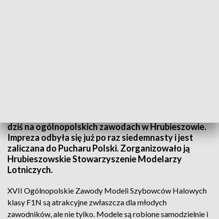
Modele szybowców w Hrubieszowie. Ogólnopolskie zawody
Pasjonaci modeli szybowców halowych spotkali się
dziś na ogólnopolskich zawodach w Hrubieszowie.
Impreza odbyła się już po raz siedemnasty i jest
zaliczana do Pucharu Polski. Zorganizowało ją
Hrubieszowskie Stowarzyszenie Modelarzy
Lotniczych.
XVII Ogólnopolskie Zawody Modeli Szybowców Halowych
klasy F1N są atrakcyjne zwłaszcza dla młodych
zawodników, ale nie tylko. Modele są robione samodzielnie i