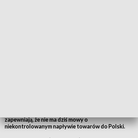
Protesty przed przejściami granicznymi
Nie ustają rolnicze protesty przed przejściami
granicznymi z Ukrainą. Na niedzielę w Dorohusku
zapowiadany jest protest generalny. Może w wziąć
w nim udział nawet 2 tys. osób, w tym rolnicy z
innych europejskich krajów. Rolnicy mówią o
nieuczciwej konkurencji, po napływie zboża ze
Wschodu, kiedy granica została otwarta po
wybuchu wojny. Tymczasem służby celno-skarbowe
zapewniają, że nie ma dziś mowy o
niekontrolowanym napływie towarów do Polski.