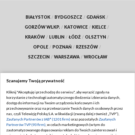
BIAŁYSTOK
/
BYDGOSZCZ
/
GDAŃSK
/
GORZÓW WLKP.
/
KATOWICE
/
KIELCE
/
KRAKÓW
/
LUBLIN
/
ŁÓDŹ
/
OLSZTYN
/
OPOLE
/
POZNAŃ
/
RZESZÓW
/
SZCZECIN
/
WARSZAWA
/
WROCŁAW
Szanujemy Twoją prywatność
Dołącz do nas:
Kliknij "Akceptuję i przechodzę do serwisu", aby wyrazić zgody na
korzystanie z technologii automatycznego śledzenia i zbierania danych,
TVP
dostęp do informacji na Twoim urządzeniu końcowym i ich
Abonament TVP
przechowywanie oraz na przetwarzanie Twoich danych osobowych przez
Regulamin TVP
nas, czyli Telewizję Polską S.A. w likwidacji (zwaną dalej również „TVP”),
Emisja w TVP
Polityka prywatności
Zaufanych Partnerów z IAB* (1201 firm)
oraz pozostałych
Zaufanych
Partnerów TVP (93 firm)
, w celach marketingowych (w tym do
Centrum informacji TVP
Moje zgody
zautomatyzowanego dopasowania reklam do Twoich zainteresowań i