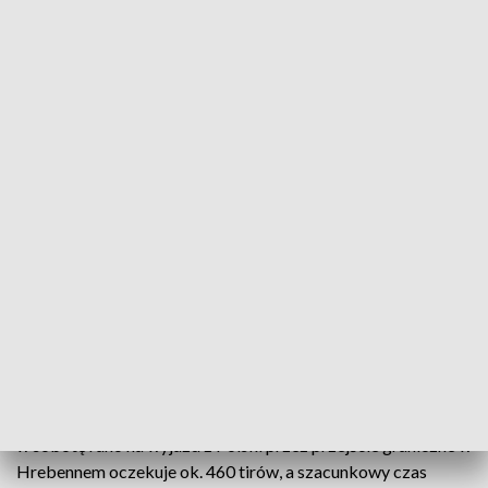
o
Ponad 10 dni oczekują w sobotę kierowcy ok. 550
pojazdów ciężarowych na wyjazd z Polski na
Ukrainę przez przejście graniczne w Dorohusku -
podała Izba Administracji Skarbowej w Lublinie.
Przed wszystkimi drogowymi przejściami z Ukrainą
w regionie trwają protesty rolników.
Z danych lubelskiej Izby Administracji Skarbowej wynika, że
w sobotę rano na wyjazd z Polski przez przejście graniczne w
Hrebennem oczekuje ok. 460 tirów, a szacunkowy czas