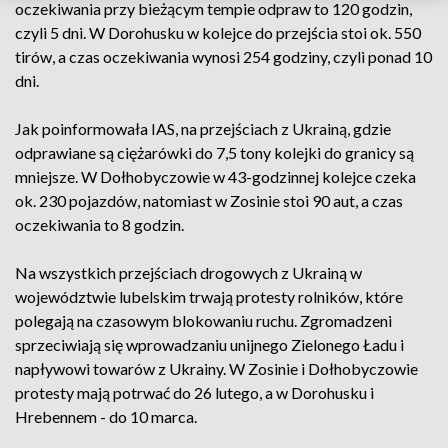
oczekiwania przy bieżącym tempie odpraw to 120 godzin,
czyli 5 dni. W Dorohusku w kolejce do przejścia stoi ok. 550
tirów, a czas oczekiwania wynosi 254 godziny, czyli ponad 10
dni.
Jak poinformowała IAS, na przejściach z Ukrainą, gdzie
odprawiane są ciężarówki do 7,5 tony kolejki do granicy są
mniejsze. W Dołhobyczowie w 43-godzinnej kolejce czeka
ok. 230 pojazdów, natomiast w Zosinie stoi 90 aut, a czas
oczekiwania to 8 godzin.
Na wszystkich przejściach drogowych z Ukrainą w
województwie lubelskim trwają protesty rolników, które
polegają na czasowym blokowaniu ruchu. Zgromadzeni
sprzeciwiają się wprowadzaniu unijnego Zielonego Ładu i
napływowi towarów z Ukrainy. W Zosinie i Dołhobyczowie
protesty mają potrwać do 26 lutego, a w Dorohusku i
Hrebennem - do 10 marca.