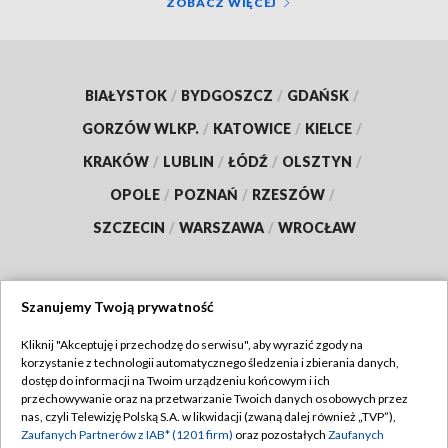
ZOBACZ WIĘCEJ
BIAŁYSTOK
/
BYDGOSZCZ
/
GDAŃSK
/
GORZÓW WLKP.
/
KATOWICE
/
KIELCE
/
KRAKÓW
/
LUBLIN
/
ŁÓDŹ
/
OLSZTYN
/
OPOLE
/
POZNAŃ
/
RZESZÓW
/
SZCZECIN
/
WARSZAWA
/
WROCŁAW
Szanujemy Twoją prywatność
Dołącz do nas:
Kliknij "Akceptuję i przechodzę do serwisu", aby wyrazić zgody na
korzystanie z technologii automatycznego śledzenia i zbierania danych,
TVP
dostęp do informacji na Twoim urządzeniu końcowym i ich
Abonament TVP
przechowywanie oraz na przetwarzanie Twoich danych osobowych przez
Regulamin TVP
nas, czyli Telewizję Polską S.A. w likwidacji (zwaną dalej również „TVP”),
Emisja w TVP
Polityka prywatności
Zaufanych Partnerów z IAB* (1201 firm)
oraz pozostałych
Zaufanych