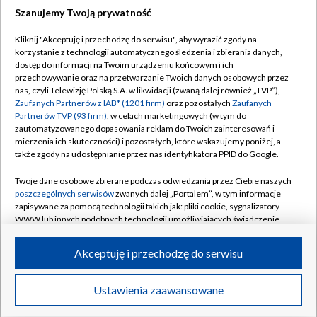
Szanujemy Twoją prywatność
Dołącz do nas:
Kliknij "Akceptuję i przechodzę do serwisu", aby wyrazić zgody na
korzystanie z technologii automatycznego śledzenia i zbierania danych,
TVP
dostęp do informacji na Twoim urządzeniu końcowym i ich
Abonament TVP
przechowywanie oraz na przetwarzanie Twoich danych osobowych przez
Regulamin TVP
nas, czyli Telewizję Polską S.A. w likwidacji (zwaną dalej również „TVP”),
Emisja w TVP
Polityka prywatności
Zaufanych Partnerów z IAB* (1201 firm)
oraz pozostałych
Zaufanych
Partnerów TVP (93 firm)
, w celach marketingowych (w tym do
Centrum informacji TVP
Moje zgody
zautomatyzowanego dopasowania reklam do Twoich zainteresowań i
mierzenia ich skuteczności) i pozostałych, które wskazujemy poniżej, a
Naziemna Telewizja Cyfrowa
Pomoc
także zgody na udostępnianie przez nas identyfikatora PPID do Google.
Sklep TVP
Biuro reklamy
Twoje dane osobowe zbierane podczas odwiedzania przez Ciebie naszych
Rada Programowa
Kontakt
poszczególnych serwisów
zwanych dalej „Portalem”, w tym informacje
zapisywane za pomocą technologii takich jak: pliki cookie, sygnalizatory
System NOS
WWW lub innych podobnych technologii umożliwiających świadczenie
dopasowanych i bezpiecznych usług, personalizację treści oraz reklam,
Informacje o nadawcy
Kanały
udostępnianie funkcji mediów społecznościowych oraz analizowanie
Akceptuję i przechodzę do serwisu
ruchu w Internecie.
Program dla prasy
©2026 Telewizja Polska S.A. w likwidacji
Biuro Reklamy
Twoje dane osobowe zbierane podczas odwiedzania przez Ciebie
Ustawienia zaawansowane
poszczególnych serwisów
na Portalu, takie jak adresy IP, identyfikatory
Ogłoszenie przetargowe
Twoich urządzeń końcowych i identyfikatory plików cookie, informacje o