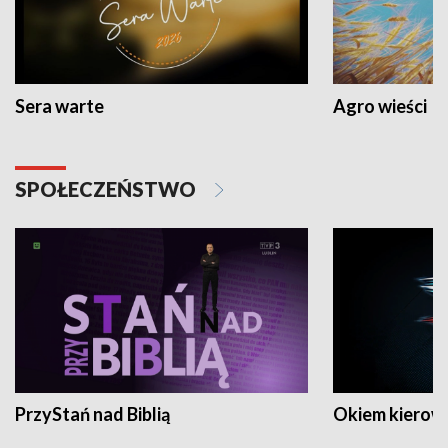
Sera warte
Agro wieści
SPOŁECZEŃSTWO
PrzyStań nad Biblią
Okiem kierow