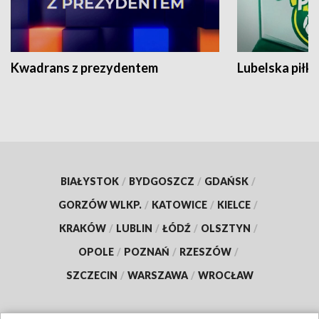
Kwadrans z prezydentem
Lubelska piłk
BIAŁYSTOK
/
BYDGOSZCZ
/
GDAŃSK
/
GORZÓW WLKP.
/
KATOWICE
/
KIELCE
/
KRAKÓW
/
LUBLIN
/
ŁÓDŹ
/
OLSZTYN
/
OPOLE
/
POZNAŃ
/
RZESZÓW
/
SZCZECIN
/
WARSZAWA
/
WROCŁAW