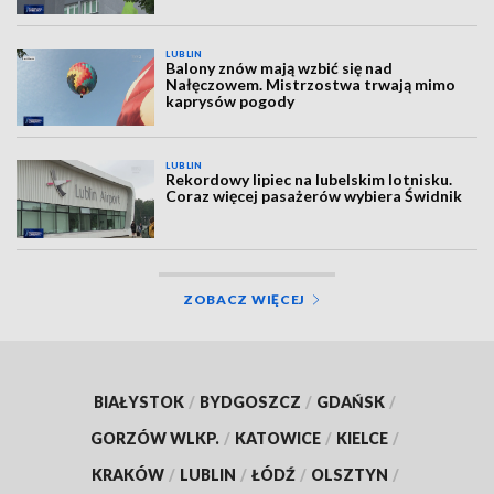
LUBLIN
Balony znów mają wzbić się nad
Nałęczowem. Mistrzostwa trwają mimo
kaprysów pogody
LUBLIN
Rekordowy lipiec na lubelskim lotnisku.
Coraz więcej pasażerów wybiera Świdnik
ZOBACZ WIĘCEJ
BIAŁYSTOK
/
BYDGOSZCZ
/
GDAŃSK
/
GORZÓW WLKP.
/
KATOWICE
/
KIELCE
/
KRAKÓW
/
LUBLIN
/
ŁÓDŹ
/
OLSZTYN
/