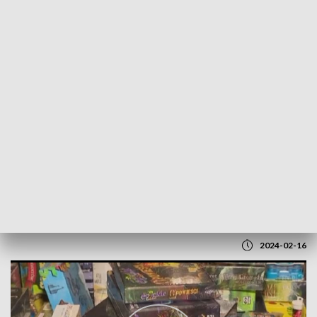
POWRÓT DO
LUBLIN
TVP REGIONY
Ruszył Festiwal Fantastyki FALCON
2024-02-16