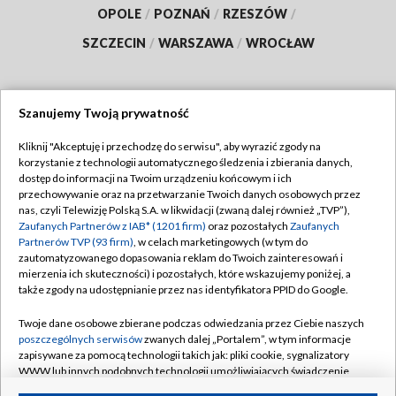
OPOLE
/
POZNAŃ
/
RZESZÓW
/
SZCZECIN
/
WARSZAWA
/
WROCŁAW
Szanujemy Twoją prywatność
Dołącz do nas:
Kliknij "Akceptuję i przechodzę do serwisu", aby wyrazić zgody na
korzystanie z technologii automatycznego śledzenia i zbierania danych,
TVP
dostęp do informacji na Twoim urządzeniu końcowym i ich
Abonament TVP
przechowywanie oraz na przetwarzanie Twoich danych osobowych przez
Regulamin TVP
nas, czyli Telewizję Polską S.A. w likwidacji (zwaną dalej również „TVP”),
Emisja w TVP
Polityka prywatności
Zaufanych Partnerów z IAB* (1201 firm)
oraz pozostałych
Zaufanych
Partnerów TVP (93 firm)
, w celach marketingowych (w tym do
Centrum informacji TVP
Moje zgody
zautomatyzowanego dopasowania reklam do Twoich zainteresowań i
mierzenia ich skuteczności) i pozostałych, które wskazujemy poniżej, a
Naziemna Telewizja Cyfrowa
Pomoc
także zgody na udostępnianie przez nas identyfikatora PPID do Google.
Sklep TVP
Biuro reklamy
Twoje dane osobowe zbierane podczas odwiedzania przez Ciebie naszych
Rada Programowa
Kontakt
poszczególnych serwisów
zwanych dalej „Portalem”, w tym informacje
zapisywane za pomocą technologii takich jak: pliki cookie, sygnalizatory
System NOS
WWW lub innych podobnych technologii umożliwiających świadczenie
dopasowanych i bezpiecznych usług, personalizację treści oraz reklam,
Informacje o nadawcy