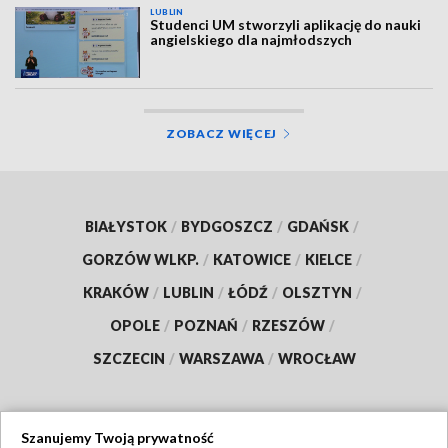
LUBLIN
Studenci UM stworzyli aplikację do nauki
angielskiego dla najmłodszych
ZOBACZ WIĘCEJ
BIAŁYSTOK
/
BYDGOSZCZ
/
GDAŃSK
/
GORZÓW WLKP.
/
KATOWICE
/
KIELCE
/
KRAKÓW
/
LUBLIN
/
ŁÓDŹ
/
OLSZTYN
/
OPOLE
/
POZNAŃ
/
RZESZÓW
/
SZCZECIN
/
WARSZAWA
/
WROCŁAW
Szanujemy Twoją prywatność