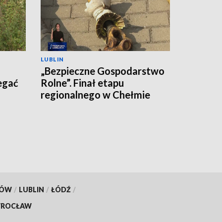
LUBLIN
„Bezpieczne Gospodarstwo
egać
Rolne”. Finał etapu
regionalnego w Chełmie
KÓW
/
LUBLIN
/
ŁÓDŹ
/
ROCŁAW