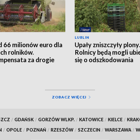
LUBLIN
 66 milionów euro dla
Upały zniszczyły plony.
ich rolników.
Rolnicy będą mogli ubi
pensata za drogie
się o odszkodowania
zy
ZOBACZ WIĘCEJ
SZCZ
/
GDAŃSK
/
GORZÓW WLKP.
/
KATOWICE
/
KIELCE
/
KRA
N
/
OPOLE
/
POZNAŃ
/
RZESZÓW
/
SZCZECIN
/
WARSZAWA
/
W