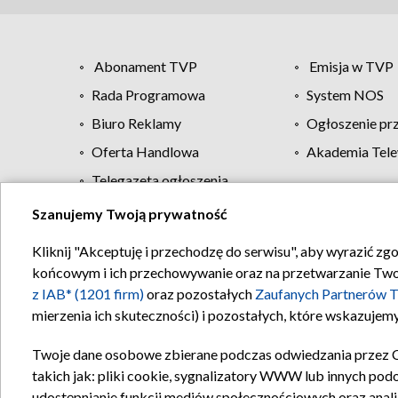
Abonament TVP
Emisja w TVP
Rada Programowa
System NOS
Biuro Reklamy
Ogłoszenie pr
Oferta Handlowa
Akademia Tele
Telegazeta ogłoszenia
Szanujemy Twoją prywatność
Regulamin TVP
Kliknij "Akceptuję i przechodzę do serwisu", aby wyrazić zg
końcowym i ich przechowywanie oraz na przetwarzanie Twoich
z IAB* (1201 firm)
oraz pozostałych
Zaufanych Partnerów T
mierzenia ich skuteczności) i pozostałych, które wskazujemy
Twoje dane osobowe zbierane podczas odwiedzania przez 
takich jak: pliki cookie, sygnalizatory WWW lub innych pod
udostępnianie funkcji mediów społecznościowych oraz anali