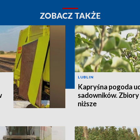
ZOBACZ TAKŻE
LUBLIN
Kapryśna pogoda u
w
sadowników. Zbiory
niższe