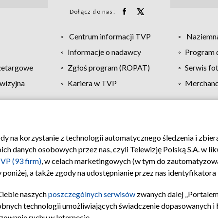
Dołącz do nas:
Centrum informacji TVP
Naziemna
Informacje o nadawcy
Program d
zetargowe
Zgłoś program (ROPAT)
Serwis fo
wizyjna
Kariera w TVP
Merchandi
Polityka prywatności
Moje zgody
Pomoc
Biuro re
ody na korzystanie z technologii automatycznego śledzenia i zbie
 danych osobowych przez nas, czyli Telewizję Polską S.A. w likw
VP (93 firm)
, w celach marketingowych (w tym do zautomatyzow
 poniżej, a także zgody na udostępnianie przez nas identyfikator
Ciebie naszych
poszczególnych serwisów
zwanych dalej „Portalem
obnych technologii umożliwiających świadczenie dopasowanych i be
zowanie ruchu w Internecie.