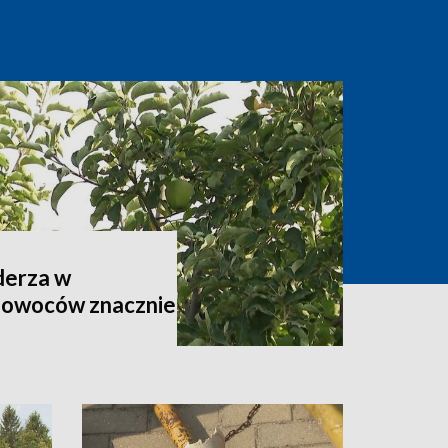
derza w
 owoców znacznie