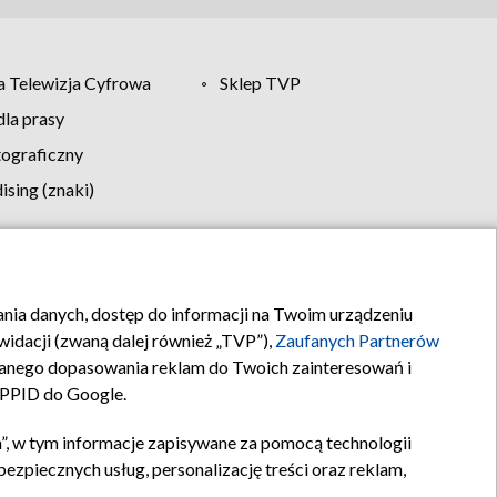
 Telewizja Cyfrowa
Sklep TVP
la prasy
tograficzny
sing (znaki)
klamy
Kontakt
rania danych, dostęp do informacji na Twoim urządzeniu
idacji (zwaną dalej również „TVP”),
Zaufanych Partnerów
anego dopasowania reklam do Twoich zainteresowań i
a PPID do Google.
”, w tym informacje zapisywane za pomocą technologii
zpiecznych usług, personalizację treści oraz reklam,