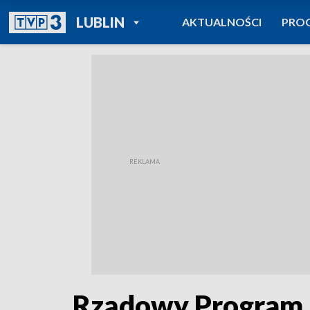
POWRÓT DO
LUBLIN
AKTUALNOŚCI
PRO
TVP REGIONY
Rządowy Program I