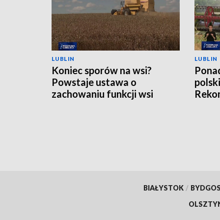
LUBLIN
LUBLIN
Koniec sporów na wsi?
Ponad
Powstaje ustawa o
polsk
zachowaniu funkcji wsi
Rekom
nawo
BIAŁYSTOK
/
BYDGO
OLSZTY