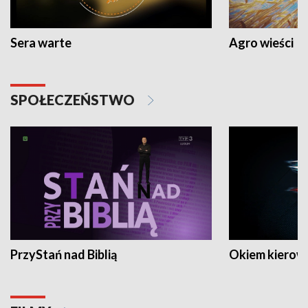
Sera warte
Agro wieści
SPOŁECZEŃSTWO
PrzyStań nad Biblią
Okiem kierow