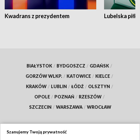
Kwadrans z prezydentem
Lubelska piłk
BIAŁYSTOK
/
BYDGOSZCZ
/
GDAŃSK
/
GORZÓW WLKP.
/
KATOWICE
/
KIELCE
/
KRAKÓW
/
LUBLIN
/
ŁÓDŹ
/
OLSZTYN
/
OPOLE
/
POZNAŃ
/
RZESZÓW
/
SZCZECIN
/
WARSZAWA
/
WROCŁAW
Szanujemy Twoją prywatność
Dołącz do nas: