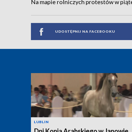
Na mapie rolniczych protestów w piąte
UDOSTĘPNIJ NA FACEBOOKU
LUBLIN
Dni Konia Arabskiego w Janowie