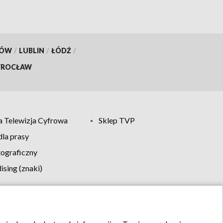
KÓW
/
LUBLIN
/
ŁÓDŹ
/
ROCŁAW
 Telewizja Cyfrowa
Sklep TVP
la prasy
tograficzny
sing (znaki)
klamy
Kontakt