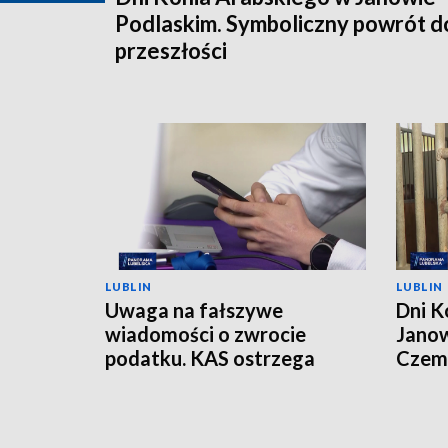
Podlaskim. Symboliczny powrót d
przeszłości
LUBLIN
LUBLIN
Uwaga na fałszywe
Dni K
wiadomości o zwrocie
Janow
podatku. KAS ostrzega
Czemp
przed oszustwem
of Po