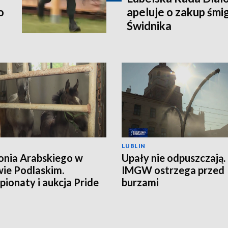
o
apeluje o zakup śm
Świdnika
LUBLIN
onia Arabskiego w
Upały nie odpuszczają.
ie Podlaskim.
IMGW ostrzega przed
ionaty i aukcja Pride
burzami
land