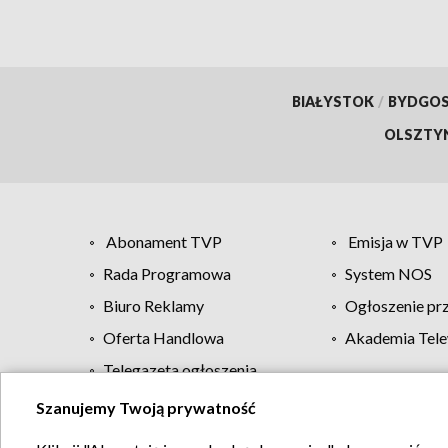
BIAŁYSTOK
/
BYDGO
OLSZTY
Abonament TVP
Emisja w TVP
Rada Programowa
System NOS
Biuro Reklamy
Ogłoszenie pr
Oferta Handlowa
Akademia Tele
Telegazeta ogłoszenia
Szanujemy Twoją prywatność
Regulamin TVP