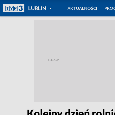
POWRÓT DO
LUBLIN
AKTUALNOŚCI
PRO
TVP REGIONY
Kolejny dzień roln