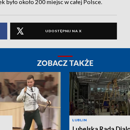
k było około 200 miejsc w całej Polsce.
UDOSTĘPNIJ NA X
ZOBACZ TAKŻE
LUBLIN
Lubelska Rada Dial