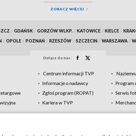
ZOBACZ WIĘCEJ
SZCZ
/
GDAŃSK
/
GORZÓW WLKP.
/
KATOWICE
/
KIELCE
/
KRA
N
/
OPOLE
/
POZNAŃ
/
RZESZÓW
/
SZCZECIN
/
WARSZAWA
/
W
Dołącz do nas:
Centrum informacji TVP
Naziemna
Informacje o nadawcy
Program d
zetargowe
Zgłoś program (ROPAT)
Serwis fo
wizyjna
Kariera w TVP
Merchandi
Polityka prywatności
Moje zgody
Pomoc
Biuro re