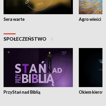
Sera warte
Agro wieści
SPOŁECZEŃSTWO
PrzyStań nad Biblią
Okiem kierow