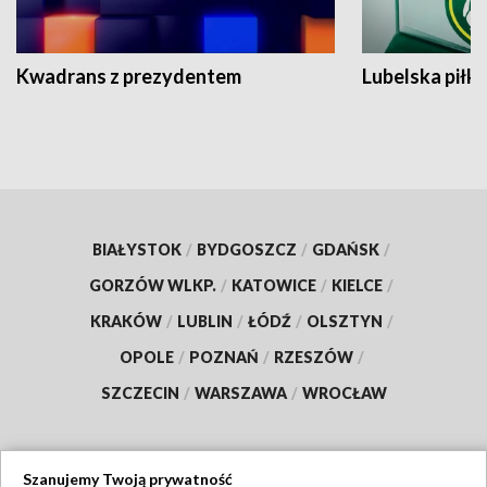
Kwadrans z prezydentem
Lubelska piłk
BIAŁYSTOK
/
BYDGOSZCZ
/
GDAŃSK
/
GORZÓW WLKP.
/
KATOWICE
/
KIELCE
/
KRAKÓW
/
LUBLIN
/
ŁÓDŹ
/
OLSZTYN
/
OPOLE
/
POZNAŃ
/
RZESZÓW
/
SZCZECIN
/
WARSZAWA
/
WROCŁAW
Szanujemy Twoją prywatność