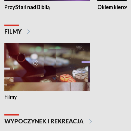
PrzyStań nad Biblią
Okiem kierow
FILMY
Filmy
WYPOCZYNEK I REKREACJA