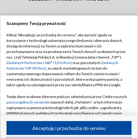
Szanujemy Twoją prywatność
Dołącz do nas:
Kliknij "Akceptuję i przechodzę do serwisu", aby wyrazić zgody na
korzystanie z technologii automatycznego śledzenia i zbierania danych,
TVP
dostęp do informacji na Twoim urządzeniu końcowym i ich
Abonament TVP
przechowywanie oraz na przetwarzanie Twoich danych osobowych przez
Regulamin TVP
nas, czyli Telewizję Polską S.A. w likwidacji (zwaną dalej również „TVP”),
Emisja w TVP
Polityka prywatności
Zaufanych Partnerów z IAB* (1201 firm)
oraz pozostałych
Zaufanych
Partnerów TVP (93 firm)
, w celach marketingowych (w tym do
Centrum informacji TVP
Moje zgody
zautomatyzowanego dopasowania reklam do Twoich zainteresowań i
mierzenia ich skuteczności) i pozostałych, które wskazujemy poniżej, a
Naziemna Telewizja Cyfrowa
Pomoc
także zgody na udostępnianie przez nas identyfikatora PPID do Google.
Sklep TVP
Biuro reklamy
Twoje dane osobowe zbierane podczas odwiedzania przez Ciebie naszych
Rada Programowa
Kontakt
poszczególnych serwisów
zwanych dalej „Portalem”, w tym informacje
zapisywane za pomocą technologii takich jak: pliki cookie, sygnalizatory
System NOS
WWW lub innych podobnych technologii umożliwiających świadczenie
dopasowanych i bezpiecznych usług, personalizację treści oraz reklam,
Informacje o nadawcy
Kanały
udostępnianie funkcji mediów społecznościowych oraz analizowanie
Akceptuję i przechodzę do serwisu
ruchu w Internecie.
Program dla prasy
©2026 Telewizja Polska S.A. w likwidacji