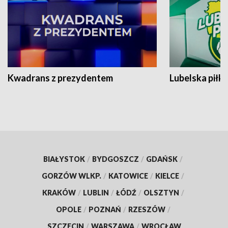
Kwadrans z prezydentem
Lubelska piłk
BIAŁYSTOK
/
BYDGOSZCZ
/
GDAŃSK
/
GORZÓW WLKP.
/
KATOWICE
/
KIELCE
/
KRAKÓW
/
LUBLIN
/
ŁÓDŹ
/
OLSZTYN
/
OPOLE
/
POZNAŃ
/
RZESZÓW
/
SZCZECIN
/
WARSZAWA
/
WROCŁAW