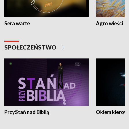
Sera warte
Agro wieści
SPOŁECZEŃSTWO
PrzyStań nad Biblią
Okiem kierow