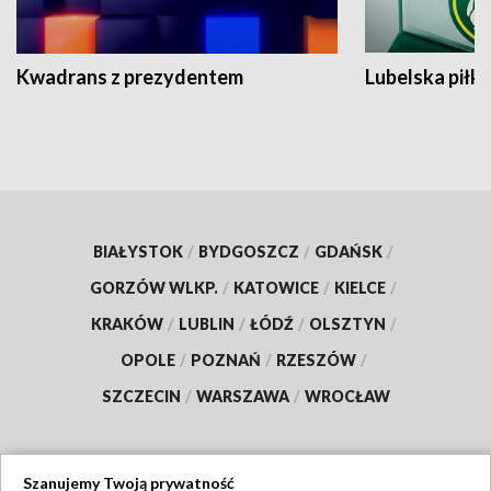
Kwadrans z prezydentem
Lubelska piłk
BIAŁYSTOK
/
BYDGOSZCZ
/
GDAŃSK
/
GORZÓW WLKP.
/
KATOWICE
/
KIELCE
/
KRAKÓW
/
LUBLIN
/
ŁÓDŹ
/
OLSZTYN
/
OPOLE
/
POZNAŃ
/
RZESZÓW
/
SZCZECIN
/
WARSZAWA
/
WROCŁAW
Szanujemy Twoją prywatność