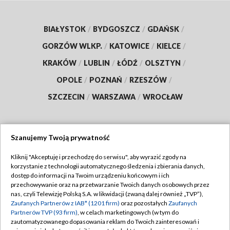
BIAŁYSTOK
/
BYDGOSZCZ
/
GDAŃSK
/
GORZÓW WLKP.
/
KATOWICE
/
KIELCE
/
KRAKÓW
/
LUBLIN
/
ŁÓDŹ
/
OLSZTYN
/
OPOLE
/
POZNAŃ
/
RZESZÓW
/
SZCZECIN
/
WARSZAWA
/
WROCŁAW
Szanujemy Twoją prywatność
Dołącz do nas:
Kliknij "Akceptuję i przechodzę do serwisu", aby wyrazić zgody na
korzystanie z technologii automatycznego śledzenia i zbierania danych,
TVP
dostęp do informacji na Twoim urządzeniu końcowym i ich
Abonament TVP
przechowywanie oraz na przetwarzanie Twoich danych osobowych przez
Regulamin TVP
nas, czyli Telewizję Polską S.A. w likwidacji (zwaną dalej również „TVP”),
Emisja w TVP
Zaufanych Partnerów z IAB* (1201 firm)
oraz pozostałych
Zaufanych
Polityka prywatności
Partnerów TVP (93 firm)
, w celach marketingowych (w tym do
Centrum informacji TVP
Moje zgody
zautomatyzowanego dopasowania reklam do Twoich zainteresowań i