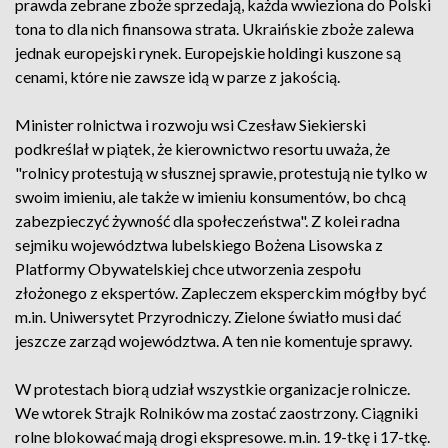
prawda zebrane zboże sprzedają, każda wwieziona do Polski
tona to dla nich finansowa strata. Ukraińskie zboże zalewa
jednak europejski rynek. Europejskie holdingi kuszone są
cenami, które nie zawsze idą w parze z jakością.
Minister rolnictwa i rozwoju wsi Czesław Siekierski
podkreślał w piątek, że kierownictwo resortu uważa, że
"rolnicy protestują w słusznej sprawie, protestują nie tylko w
swoim imieniu, ale także w imieniu konsumentów, bo chcą
zabezpieczyć żywność dla społeczeństwa". Z kolei radna
sejmiku województwa lubelskiego Bożena Lisowska z
Platformy Obywatelskiej chce utworzenia zespołu
złożonego z ekspertów. Zapleczem eksperckim mógłby być
m.in. Uniwersytet Przyrodniczy. Zielone światło musi dać
jeszcze zarząd województwa. A ten nie komentuje sprawy.
W protestach biorą udział wszystkie organizacje rolnicze.
We wtorek Strajk Rolników ma zostać zaostrzony. Ciągniki
rolne blokować mają drogi ekspresowe. m.in. 19-tkę i 17-tkę.