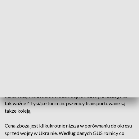
Są zdeterminowani, walczą z dysproporcją cenową i chcą
natychmiastowych działań polskiego rządu, który w ich
imieniu ma przywrócić ład cenowy w Polsce. Liczą na
rekompensaty.
Konkretnymi działaniami rządu mają być między innymi
zapowiadane w miniony poniedziałek szczegółowe kontrole
każdego transportu z Ukrainy. Na słowa ministra rolnictwa i
rozwoju wsi Michała Kołodziejczaka reaguje Ukraina.
Ukraiński minister twierdzi, że są gotowi na każdą
dodatkową kontrolę. Chodzi nie tylko o zboże. Każdy TIR,
który przekracza granicę z ukraińskim towarem, cukrem czy
kukurydzą, ma zostać dokładnie sprawdzony. Dlaczego to
tak ważne ? Tysiące ton m.in. pszenicy transportowane są
także koleją.
Cena zboża jest kilkukrotnie niższa w porównaniu do okresu
sprzed wojny w Ukrainie. Według danych GUS rolnicy co