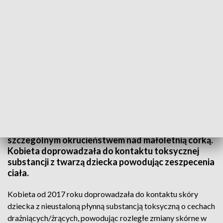
Znęcała się nad córką, by wyłudzać pieniądze na leczenie
Policjanci zatrzymali 43-letnią mieszkankę powiatu
łukowskiego, która oskarżona jest o znęcanie się ze
szczególnym okrucieństwem nad małoletnią córką.
Kobieta doprowadzała do kontaktu toksycznej
substancji z twarzą dziecka powodując zeszpecenia
ciała.
Kobieta od 2017 roku doprowadzała do kontaktu skóry
dziecka z nieustaloną płynną substancją toksyczną o cechach
drażniących/żrących, powodując rozległe zmiany skórne w