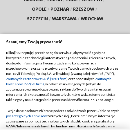
OPOLE
/
POZNAŃ
/
RZESZÓW
/
SZCZECIN
/
WARSZAWA
/
WROCŁAW
Szanujemy Twoją prywatność
Dołącz do nas:
Kliknij "Akceptuję i przechodzę do serwisu", aby wyrazić zgody na
korzystanie z technologii automatycznego śledzenia i zbierania danych,
TVP
dostęp do informacji na Twoim urządzeniu końcowym i ich
Abonament TVP
przechowywanie oraz na przetwarzanie Twoich danych osobowych przez
Regulamin TVP
nas, czyli Telewizję Polską S.A. w likwidacji (zwaną dalej również „TVP”),
Emisja w TVP
Polityka prywatności
Zaufanych Partnerów z IAB* (1201 firm)
oraz pozostałych
Zaufanych
Partnerów TVP (93 firm)
, w celach marketingowych (w tym do
Centrum informacji TVP
Moje zgody
zautomatyzowanego dopasowania reklam do Twoich zainteresowań i
mierzenia ich skuteczności) i pozostałych, które wskazujemy poniżej, a
Naziemna Telewizja Cyfrowa
Pomoc
także zgody na udostępnianie przez nas identyfikatora PPID do Google.
Sklep TVP
Biuro reklamy
Twoje dane osobowe zbierane podczas odwiedzania przez Ciebie naszych
Rada Programowa
Kontakt
poszczególnych serwisów
zwanych dalej „Portalem”, w tym informacje
zapisywane za pomocą technologii takich jak: pliki cookie, sygnalizatory
System NOS
WWW lub innych podobnych technologii umożliwiających świadczenie