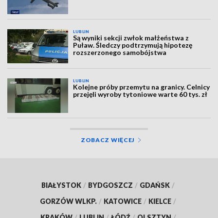
LUBLIN
Są wyniki sekcji zwłok małżeństwa z
Puław. Śledczy podtrzymują hipotezę
rozszerzonego samobójstwa
LUBLIN
Kolejne próby przemytu na granicy. Celnicy
przejęli wyroby tytoniowe warte 60 tys. zł
ZOBACZ WIĘCEJ
BIAŁYSTOK
/
BYDGOSZCZ
/
GDAŃSK
/
GORZÓW WLKP.
/
KATOWICE
/
KIELCE
/
KRAKÓW
/
LUBLIN
/
ŁÓDŹ
/
OLSZTYN
/