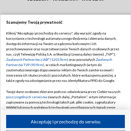
Szanujemy Twoją prywatność
Dołącz do nas:
Kliknij "Akceptuję i przechodzę do serwisu", aby wyrazić zgody na
korzystanie z technologii automatycznego śledzenia i zbierania danych,
TVP
dostęp do informacji na Twoim urządzeniu końcowym i ich
Abonament TVP
przechowywanie oraz na przetwarzanie Twoich danych osobowych przez
Regulamin TVP
nas, czyli Telewizję Polską S.A. w likwidacji (zwaną dalej również „TVP”),
Emisja w TVP
Polityka prywatności
Zaufanych Partnerów z IAB* (1201 firm)
oraz pozostałych
Zaufanych
Partnerów TVP (93 firm)
, w celach marketingowych (w tym do
Centrum informacji TVP
Moje zgody
zautomatyzowanego dopasowania reklam do Twoich zainteresowań i
mierzenia ich skuteczności) i pozostałych, które wskazujemy poniżej, a
Naziemna Telewizja Cyfrowa
Pomoc
także zgody na udostępnianie przez nas identyfikatora PPID do Google.
Sklep TVP
Biuro reklamy
Twoje dane osobowe zbierane podczas odwiedzania przez Ciebie naszych
Rada Programowa
Kontakt
poszczególnych serwisów
zwanych dalej „Portalem”, w tym informacje
zapisywane za pomocą technologii takich jak: pliki cookie, sygnalizatory
System NOS
WWW lub innych podobnych technologii umożliwiających świadczenie
dopasowanych i bezpiecznych usług, personalizację treści oraz reklam,
Informacje o nadawcy
Kanały
udostępnianie funkcji mediów społecznościowych oraz analizowanie
Akceptuję i przechodzę do serwisu
ruchu w Internecie.
Program dla prasy
©2026 Telewizja Polska S.A. w likwidacji