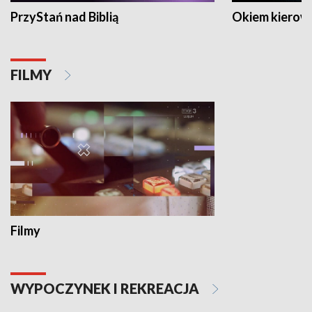
PrzyStań nad Biblią
Okiem kierow
FILMY
Filmy
WYPOCZYNEK I REKREACJA