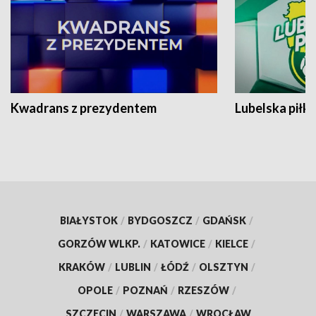
Kwadrans z prezydentem
Lubelska piłk
BIAŁYSTOK
/
BYDGOSZCZ
/
GDAŃSK
/
GORZÓW WLKP.
/
KATOWICE
/
KIELCE
/
KRAKÓW
/
LUBLIN
/
ŁÓDŹ
/
OLSZTYN
/
OPOLE
/
POZNAŃ
/
RZESZÓW
/
SZCZECIN
/
WARSZAWA
/
WROCŁAW