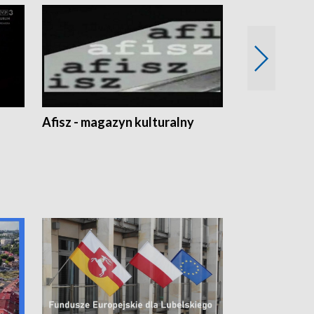
Afisz - magazyn kulturalny
Zobacz, co s