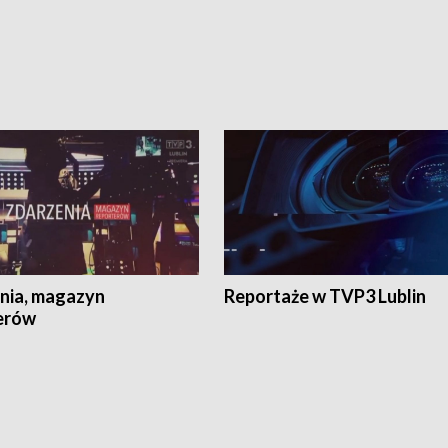
nia, magazyn
Reportaże w TVP3 Lublin
erów