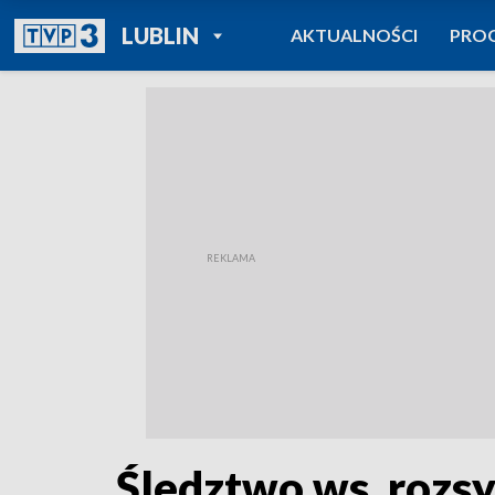
POWRÓT DO
LUBLIN
AKTUALNOŚCI
PRO
TVP REGIONY
Śledztwo ws. rozs