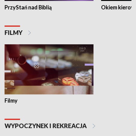
PrzyStań nad Biblią
Okiem kierow
FILMY
Filmy
WYPOCZYNEK I REKREACJA