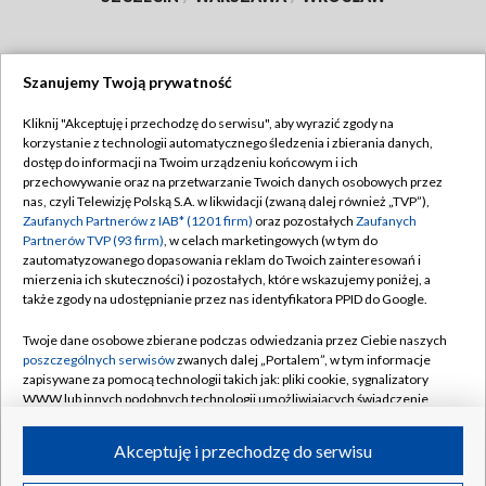
Szanujemy Twoją prywatność
Dołącz do nas:
Kliknij "Akceptuję i przechodzę do serwisu", aby wyrazić zgody na
korzystanie z technologii automatycznego śledzenia i zbierania danych,
TVP
dostęp do informacji na Twoim urządzeniu końcowym i ich
Abonament TVP
przechowywanie oraz na przetwarzanie Twoich danych osobowych przez
Regulamin TVP
nas, czyli Telewizję Polską S.A. w likwidacji (zwaną dalej również „TVP”),
Emisja w TVP
Polityka prywatności
Zaufanych Partnerów z IAB* (1201 firm)
oraz pozostałych
Zaufanych
Partnerów TVP (93 firm)
, w celach marketingowych (w tym do
Centrum informacji TVP
Moje zgody
zautomatyzowanego dopasowania reklam do Twoich zainteresowań i
mierzenia ich skuteczności) i pozostałych, które wskazujemy poniżej, a
Naziemna Telewizja Cyfrowa
Pomoc
także zgody na udostępnianie przez nas identyfikatora PPID do Google.
Sklep TVP
Biuro reklamy
Twoje dane osobowe zbierane podczas odwiedzania przez Ciebie naszych
Rada Programowa
Kontakt
poszczególnych serwisów
zwanych dalej „Portalem”, w tym informacje
zapisywane za pomocą technologii takich jak: pliki cookie, sygnalizatory
System NOS
WWW lub innych podobnych technologii umożliwiających świadczenie
dopasowanych i bezpiecznych usług, personalizację treści oraz reklam,
Informacje o nadawcy
Kanały
udostępnianie funkcji mediów społecznościowych oraz analizowanie
Akceptuję i przechodzę do serwisu
ruchu w Internecie.
Program dla prasy
©2026 Telewizja Polska S.A. w likwidacji