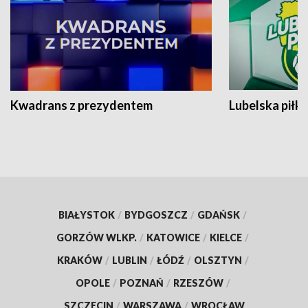
Kwadrans z prezydentem
Lubelska piłk
BIAŁYSTOK
/
BYDGOSZCZ
/
GDAŃSK
/
GORZÓW WLKP.
/
KATOWICE
/
KIELCE
/
KRAKÓW
/
LUBLIN
/
ŁÓDŹ
/
OLSZTYN
/
OPOLE
/
POZNAŃ
/
RZESZÓW
/
SZCZECIN
/
WARSZAWA
/
WROCŁAW