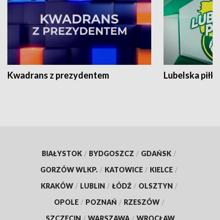
Kwadrans z prezydentem
Lubelska piłk
BIAŁYSTOK
/
BYDGOSZCZ
/
GDAŃSK
/
GORZÓW WLKP.
/
KATOWICE
/
KIELCE
/
KRAKÓW
/
LUBLIN
/
ŁÓDŹ
/
OLSZTYN
/
OPOLE
/
POZNAŃ
/
RZESZÓW
/
SZCZECIN
/
WARSZAWA
/
WROCŁAW