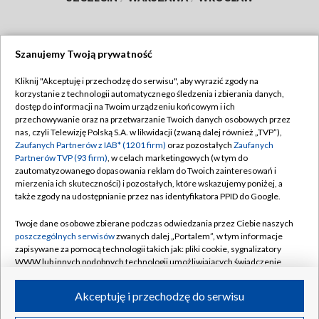
Szanujemy Twoją prywatność
Dołącz do nas:
Kliknij "Akceptuję i przechodzę do serwisu", aby wyrazić zgody na
korzystanie z technologii automatycznego śledzenia i zbierania danych,
TVP
dostęp do informacji na Twoim urządzeniu końcowym i ich
Abonament TVP
przechowywanie oraz na przetwarzanie Twoich danych osobowych przez
Regulamin TVP
nas, czyli Telewizję Polską S.A. w likwidacji (zwaną dalej również „TVP”),
Emisja w TVP
Polityka prywatności
Zaufanych Partnerów z IAB* (1201 firm)
oraz pozostałych
Zaufanych
Partnerów TVP (93 firm)
, w celach marketingowych (w tym do
Centrum informacji TVP
Moje zgody
zautomatyzowanego dopasowania reklam do Twoich zainteresowań i
mierzenia ich skuteczności) i pozostałych, które wskazujemy poniżej, a
Naziemna Telewizja Cyfrowa
Pomoc
także zgody na udostępnianie przez nas identyfikatora PPID do Google.
Sklep TVP
Biuro reklamy
Twoje dane osobowe zbierane podczas odwiedzania przez Ciebie naszych
Rada Programowa
Kontakt
poszczególnych serwisów
zwanych dalej „Portalem”, w tym informacje
zapisywane za pomocą technologii takich jak: pliki cookie, sygnalizatory
System NOS
WWW lub innych podobnych technologii umożliwiających świadczenie
dopasowanych i bezpiecznych usług, personalizację treści oraz reklam,
Informacje o nadawcy
Kanały
udostępnianie funkcji mediów społecznościowych oraz analizowanie
Akceptuję i przechodzę do serwisu
ruchu w Internecie.
Program dla prasy
©2026 Telewizja Polska S.A. w likwidacji