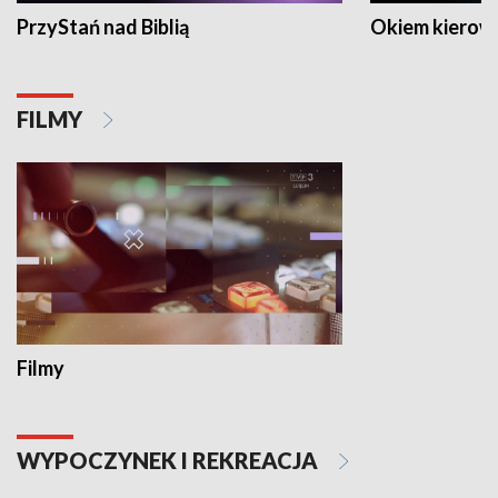
PrzyStań nad Biblią
Okiem kierow
FILMY
Filmy
WYPOCZYNEK I REKREACJA