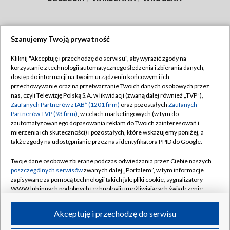
Szanujemy Twoją prywatność
Dołącz do nas:
Kliknij "Akceptuję i przechodzę do serwisu", aby wyrazić zgody na
korzystanie z technologii automatycznego śledzenia i zbierania danych,
TVP
dostęp do informacji na Twoim urządzeniu końcowym i ich
Abonament TVP
przechowywanie oraz na przetwarzanie Twoich danych osobowych przez
Regulamin TVP
nas, czyli Telewizję Polską S.A. w likwidacji (zwaną dalej również „TVP”),
Emisja w TVP
Polityka prywatności
Zaufanych Partnerów z IAB* (1201 firm)
oraz pozostałych
Zaufanych
Partnerów TVP (93 firm)
, w celach marketingowych (w tym do
Centrum informacji TVP
Moje zgody
zautomatyzowanego dopasowania reklam do Twoich zainteresowań i
mierzenia ich skuteczności) i pozostałych, które wskazujemy poniżej, a
Naziemna Telewizja Cyfrowa
Pomoc
także zgody na udostępnianie przez nas identyfikatora PPID do Google.
Sklep TVP
Biuro reklamy
Twoje dane osobowe zbierane podczas odwiedzania przez Ciebie naszych
Rada Programowa
Kontakt
poszczególnych serwisów
zwanych dalej „Portalem”, w tym informacje
zapisywane za pomocą technologii takich jak: pliki cookie, sygnalizatory
System NOS
WWW lub innych podobnych technologii umożliwiających świadczenie
dopasowanych i bezpiecznych usług, personalizację treści oraz reklam,
Informacje o nadawcy
Kanały
udostępnianie funkcji mediów społecznościowych oraz analizowanie
Akceptuję i przechodzę do serwisu
ruchu w Internecie.
Program dla prasy
©2026 Telewizja Polska S.A. w likwidacji