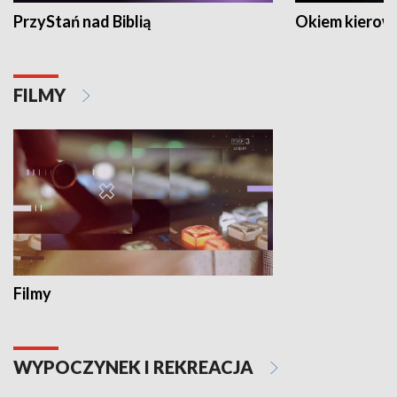
PrzyStań nad Biblią
Okiem kierow
FILMY
Filmy
WYPOCZYNEK I REKREACJA