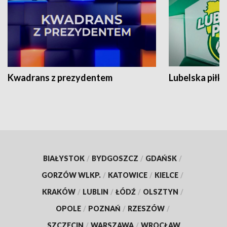
Kwadrans z prezydentem
Lubelska piłk
BIAŁYSTOK
/
BYDGOSZCZ
/
GDAŃSK
/
GORZÓW WLKP.
/
KATOWICE
/
KIELCE
/
KRAKÓW
/
LUBLIN
/
ŁÓDŹ
/
OLSZTYN
/
OPOLE
/
POZNAŃ
/
RZESZÓW
/
SZCZECIN
/
WARSZAWA
/
WROCŁAW