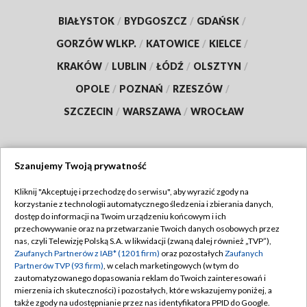
BIAŁYSTOK
/
BYDGOSZCZ
/
GDAŃSK
/
GORZÓW WLKP.
/
KATOWICE
/
KIELCE
/
KRAKÓW
/
LUBLIN
/
ŁÓDŹ
/
OLSZTYN
/
OPOLE
/
POZNAŃ
/
RZESZÓW
/
SZCZECIN
/
WARSZAWA
/
WROCŁAW
Szanujemy Twoją prywatność
Dołącz do nas:
Kliknij "Akceptuję i przechodzę do serwisu", aby wyrazić zgody na
korzystanie z technologii automatycznego śledzenia i zbierania danych,
TVP
dostęp do informacji na Twoim urządzeniu końcowym i ich
Abonament TVP
przechowywanie oraz na przetwarzanie Twoich danych osobowych przez
Regulamin TVP
nas, czyli Telewizję Polską S.A. w likwidacji (zwaną dalej również „TVP”),
Emisja w TVP
Polityka prywatności
Zaufanych Partnerów z IAB* (1201 firm)
oraz pozostałych
Zaufanych
Partnerów TVP (93 firm)
, w celach marketingowych (w tym do
Centrum informacji TVP
Moje zgody
zautomatyzowanego dopasowania reklam do Twoich zainteresowań i
mierzenia ich skuteczności) i pozostałych, które wskazujemy poniżej, a
Naziemna Telewizja Cyfrowa
Pomoc
także zgody na udostępnianie przez nas identyfikatora PPID do Google.