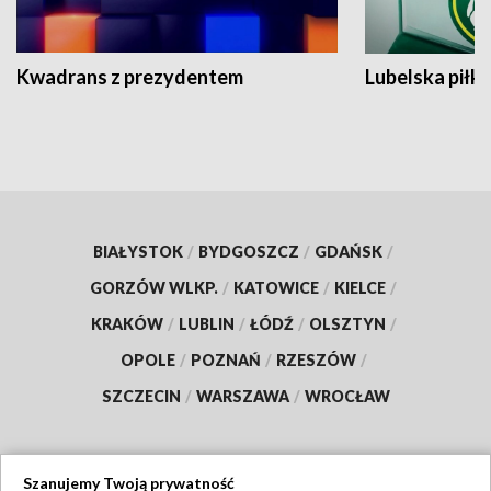
Kwadrans z prezydentem
Lubelska piłk
BIAŁYSTOK
/
BYDGOSZCZ
/
GDAŃSK
/
GORZÓW WLKP.
/
KATOWICE
/
KIELCE
/
KRAKÓW
/
LUBLIN
/
ŁÓDŹ
/
OLSZTYN
/
OPOLE
/
POZNAŃ
/
RZESZÓW
/
SZCZECIN
/
WARSZAWA
/
WROCŁAW
Szanujemy Twoją prywatność