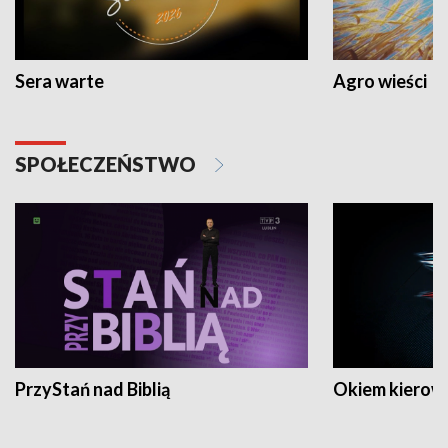
Sera warte
Agro wieści
SPOŁECZEŃSTWO
PrzyStań nad Biblią
Okiem kierow