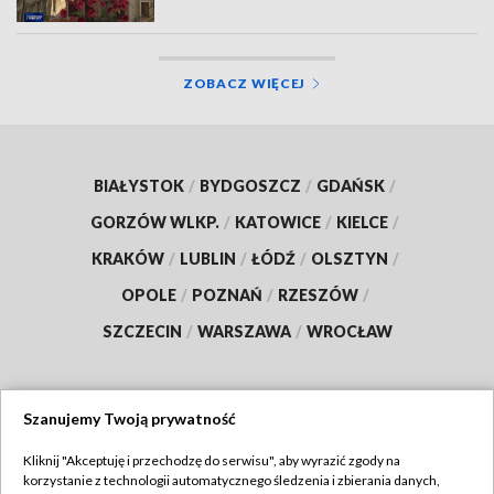
ZOBACZ WIĘCEJ
BIAŁYSTOK
/
BYDGOSZCZ
/
GDAŃSK
/
GORZÓW WLKP.
/
KATOWICE
/
KIELCE
/
KRAKÓW
/
LUBLIN
/
ŁÓDŹ
/
OLSZTYN
/
OPOLE
/
POZNAŃ
/
RZESZÓW
/
SZCZECIN
/
WARSZAWA
/
WROCŁAW
Szanujemy Twoją prywatność
Dołącz do nas:
Kliknij "Akceptuję i przechodzę do serwisu", aby wyrazić zgody na
korzystanie z technologii automatycznego śledzenia i zbierania danych,
TVP