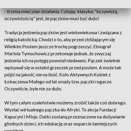
jednak tacy, którzy nie zwątpili. Aby nie zwariować w kolejce
- trzeba mieć plan działania. Cytując klasyka: "oczywistą,
oczywistością" jest, że pączków musi być dużo!
Tradycja jedzenia pączków jest wielowiekowa i związana z
religią katolicką. Chodzi o to, aby przed zbliżającym się
Wielkim Postem jeszcze trochę pogrzeszyć. Etnograf
Mariola Tymochowicz przekonuje jednak, że zwyczaj
jedzenia ich na potęgę powstał niedawno. Pączek świetnie
wpisywał się w ostatni grzeszek przed postem. A może tak
pójść na jakość, nie na ilość. Koło Aktywnych Kobiet z
Łobaczewa Małego od lat smaży tzw. pączki rogacze.
Oczywiście, byle nie za dużo.
W tym całym szaleństwie możemy zrobić także coś dobrego.
Wysłać wirtualnego pączka do Afryki. To akcja Fundacji
Kapucyni i Misje. Datki zostaną przeznaczone na dożywianie
głodnych dzieci, ich edukację oraz wsparcie tamtejszych
wspólnot.