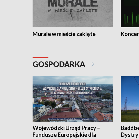
Murale w mieście zaklęte
Koncer
GOSPODARKA
Wojewódzki Urząd Pracy –
Badź b
Fundusze Europejskie dla
Dystry