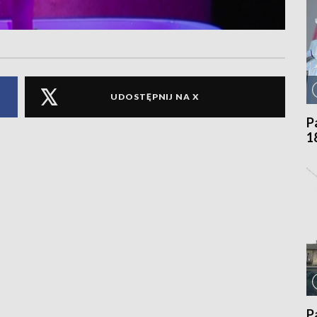
UDOSTĘPNIJ NA X
P
1
P