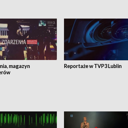
nia, magazyn
Reportaże w TVP3 Lublin
erów