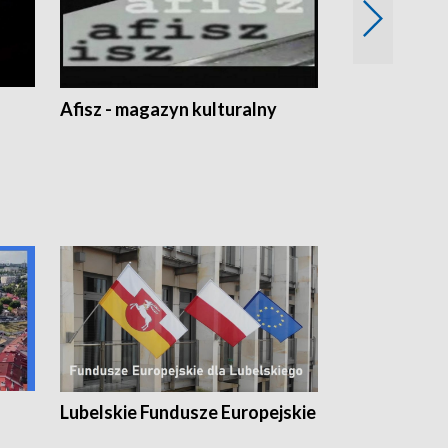
Afisz - magazyn kulturalny
Zobacz, co s
Lubelskie Fundusze Europejskie