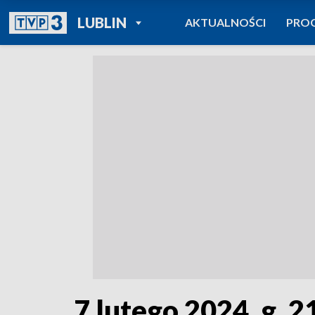
POWRÓT DO
LUBLIN
AKTUALNOŚCI
PRO
TVP REGIONY
7 lutego 2024, g. 2