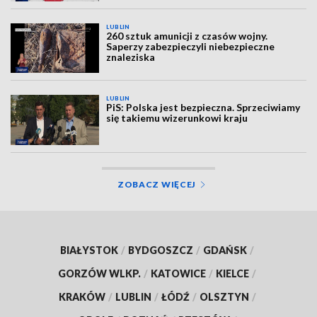
LUBLIN
260 sztuk amunicji z czasów wojny.
Saperzy zabezpieczyli niebezpieczne
znaleziska
LUBLIN
PiS: Polska jest bezpieczna. Sprzeciwiamy
się takiemu wizerunkowi kraju
ZOBACZ WIĘCEJ
BIAŁYSTOK
/
BYDGOSZCZ
/
GDAŃSK
/
GORZÓW WLKP.
/
KATOWICE
/
KIELCE
/
KRAKÓW
/
LUBLIN
/
ŁÓDŹ
/
OLSZTYN
/