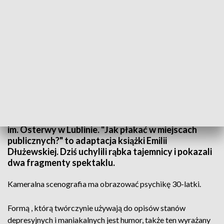
wideo
Kolejna w tym sezonie premiera na deskach teatru
im. Osterwy w Lublinie. "Jak płakać w miejscach
publicznych?" to adaptacja książki Emilii
Dłużewskiej. Dziś uchylili rąbka tajemnicy i pokazali
dwa fragmenty spektaklu.
Kameralna scenografia ma obrazować psychikę 30-latki.
Formą , którą twórczynie używają do opisów stanów
depresyjnych i maniakalnych jest humor, także ten wyrażany