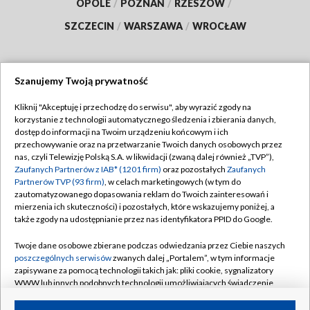
OPOLE
/
POZNAŃ
/
RZESZÓW
/
SZCZECIN
/
WARSZAWA
/
WROCŁAW
Szanujemy Twoją prywatność
Dołącz do nas:
Kliknij "Akceptuję i przechodzę do serwisu", aby wyrazić zgody na
korzystanie z technologii automatycznego śledzenia i zbierania danych,
TVP
dostęp do informacji na Twoim urządzeniu końcowym i ich
Abonament TVP
przechowywanie oraz na przetwarzanie Twoich danych osobowych przez
Regulamin TVP
nas, czyli Telewizję Polską S.A. w likwidacji (zwaną dalej również „TVP”),
Emisja w TVP
Polityka prywatności
Zaufanych Partnerów z IAB* (1201 firm)
oraz pozostałych
Zaufanych
Partnerów TVP (93 firm)
, w celach marketingowych (w tym do
Centrum informacji TVP
Moje zgody
zautomatyzowanego dopasowania reklam do Twoich zainteresowań i
mierzenia ich skuteczności) i pozostałych, które wskazujemy poniżej, a
Naziemna Telewizja Cyfrowa
Pomoc
także zgody na udostępnianie przez nas identyfikatora PPID do Google.
Sklep TVP
Biuro reklamy
Twoje dane osobowe zbierane podczas odwiedzania przez Ciebie naszych
Rada Programowa
Kontakt
poszczególnych serwisów
zwanych dalej „Portalem”, w tym informacje
zapisywane za pomocą technologii takich jak: pliki cookie, sygnalizatory
System NOS
WWW lub innych podobnych technologii umożliwiających świadczenie
dopasowanych i bezpiecznych usług, personalizację treści oraz reklam,
Informacje o nadawcy
Kanały
udostępnianie funkcji mediów społecznościowych oraz analizowanie