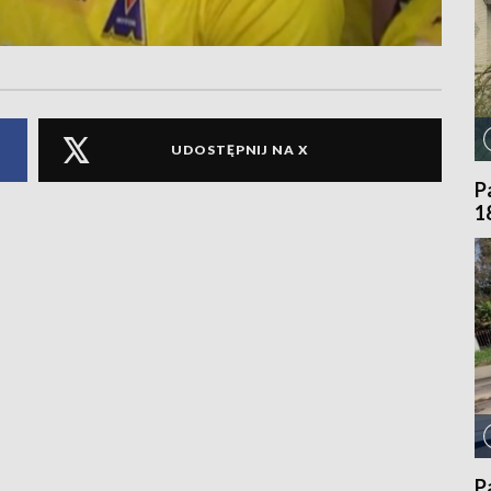
UDOSTĘPNIJ NA X
P
1
P