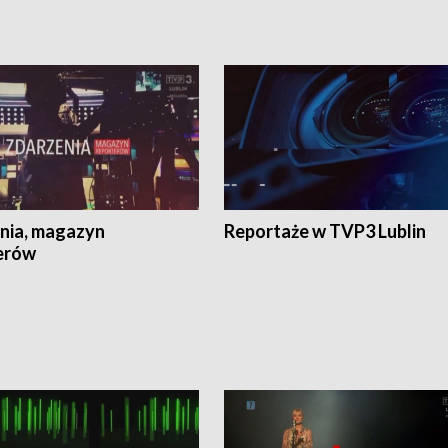
nia, magazyn
Reportaże w TVP3 Lublin
erów