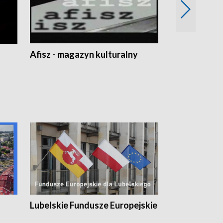
Afisz - magazyn kulturalny
Zobacz, co s
Lubelskie Fundusze Europejskie