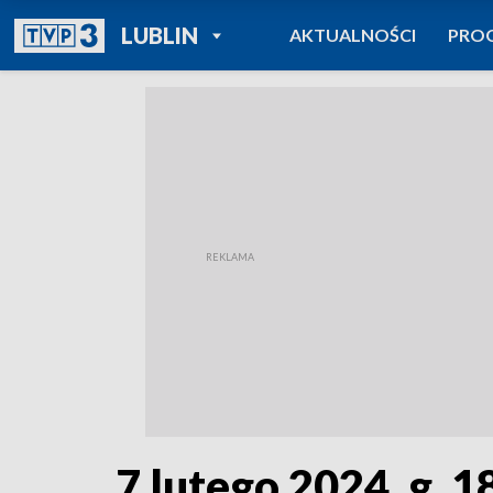
POWRÓT DO
LUBLIN
AKTUALNOŚCI
PRO
TVP REGIONY
7 lutego 2024, g. 1