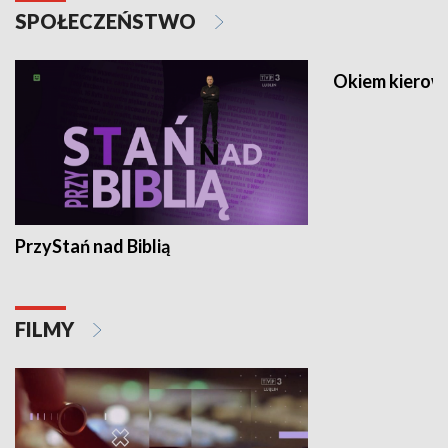
SPOŁECZEŃSTWO
Okiem kierow
PrzyStań nad Biblią
FILMY