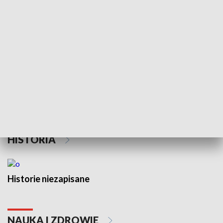
Wojewódzki Urząd Pracy –
Fundusze Europejskie dla
Lubelskiego
Badź bezpiecz
HISTORIA
Historie niezapisane
NAUKA I ZDROWIE