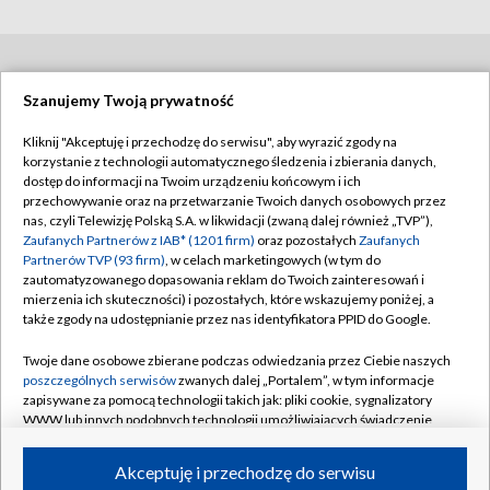
BIAŁYSTOK
/
BYDGOSZCZ
/
GDAŃSK
/
Szanujemy Twoją prywatność
GORZÓW WLKP.
/
KATOWICE
/
KIELCE
/
Kliknij "Akceptuję i przechodzę do serwisu", aby wyrazić zgody na
korzystanie z technologii automatycznego śledzenia i zbierania danych,
KRAKÓW
/
LUBLIN
/
ŁÓDŹ
/
OLSZTYN
/
dostęp do informacji na Twoim urządzeniu końcowym i ich
przechowywanie oraz na przetwarzanie Twoich danych osobowych przez
OPOLE
/
POZNAŃ
/
RZESZÓW
/
nas, czyli Telewizję Polską S.A. w likwidacji (zwaną dalej również „TVP”),
SZCZECIN
/
WARSZAWA
/
WROCŁAW
Zaufanych Partnerów z IAB* (1201 firm)
oraz pozostałych
Zaufanych
Partnerów TVP (93 firm)
, w celach marketingowych (w tym do
zautomatyzowanego dopasowania reklam do Twoich zainteresowań i
mierzenia ich skuteczności) i pozostałych, które wskazujemy poniżej, a
także zgody na udostępnianie przez nas identyfikatora PPID do Google.
Dołącz do nas:
Twoje dane osobowe zbierane podczas odwiedzania przez Ciebie naszych
poszczególnych serwisów
zwanych dalej „Portalem”, w tym informacje
TVP
zapisywane za pomocą technologii takich jak: pliki cookie, sygnalizatory
WWW lub innych podobnych technologii umożliwiających świadczenie
Abonament TVP
Regulamin TVP
dopasowanych i bezpiecznych usług, personalizację treści oraz reklam,
udostępnianie funkcji mediów społecznościowych oraz analizowanie
Emisja w TVP
Polityka prywatności
Akceptuję i przechodzę do serwisu
ruchu w Internecie.