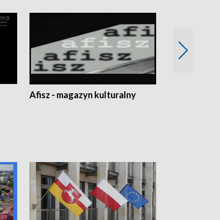
Afisz - magazyn kulturalny
Zobacz, co s