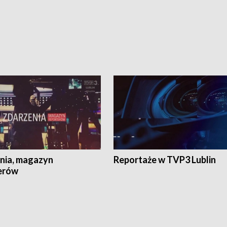
nia, magazyn
Reportaże w TVP3 Lublin
erów