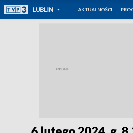
POWRÓT DO
LUBLIN
AKTUALNOŚCI
PRO
TVP REGIONY
6 lutego 2024, g. 8