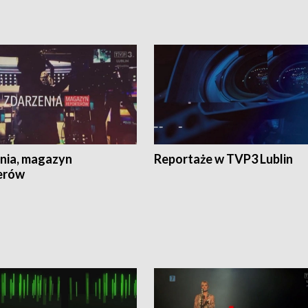
nia, magazyn
Reportaże w TVP3 Lublin
erów