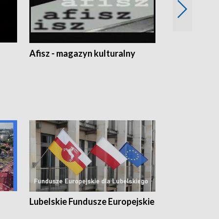
Afisz - magazyn kulturalny
Zobacz, co s
Lubelskie Fundusze Europejskie