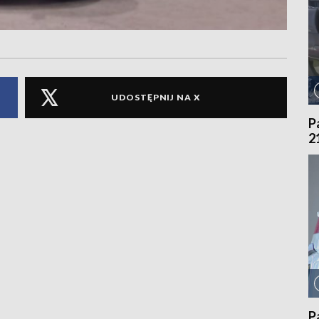
UDOSTĘPNIJ NA X
P
2
P