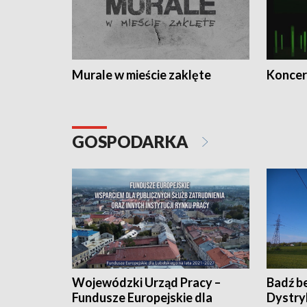
Murale w mieście zaklęte
Koncer
GOSPODARKA
Wojewódzki Urząd Pracy –
Badź b
Fundusze Europejskie dla
Dystry