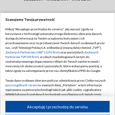
Szanujemy Twoją prywatność
Dołącz do nas:
Kliknij "Akceptuję i przechodzę do serwisu", aby wyrazić zgody na
korzystanie z technologii automatycznego śledzenia i zbierania danych,
TVP
dostęp do informacji na Twoim urządzeniu końcowym i ich
Abonament TVP
przechowywanie oraz na przetwarzanie Twoich danych osobowych przez
Regulamin TVP
nas, czyli Telewizję Polską S.A. w likwidacji (zwaną dalej również „TVP”),
Emisja w TVP
Polityka prywatności
Zaufanych Partnerów z IAB* (1201 firm)
oraz pozostałych
Zaufanych
Partnerów TVP (93 firm)
, w celach marketingowych (w tym do
Centrum informacji TVP
Moje zgody
zautomatyzowanego dopasowania reklam do Twoich zainteresowań i
mierzenia ich skuteczności) i pozostałych, które wskazujemy poniżej, a
Naziemna Telewizja Cyfrowa
Pomoc
także zgody na udostępnianie przez nas identyfikatora PPID do Google.
Sklep TVP
Biuro reklamy
Twoje dane osobowe zbierane podczas odwiedzania przez Ciebie naszych
Rada Programowa
Kontakt
poszczególnych serwisów
zwanych dalej „Portalem”, w tym informacje
zapisywane za pomocą technologii takich jak: pliki cookie, sygnalizatory
System NOS
WWW lub innych podobnych technologii umożliwiających świadczenie
dopasowanych i bezpiecznych usług, personalizację treści oraz reklam,
Informacje o nadawcy
Kanały
udostępnianie funkcji mediów społecznościowych oraz analizowanie
Akceptuję i przechodzę do serwisu
ruchu w Internecie.
Program dla prasy
©2026 Telewizja Polska S.A. w likwidacji