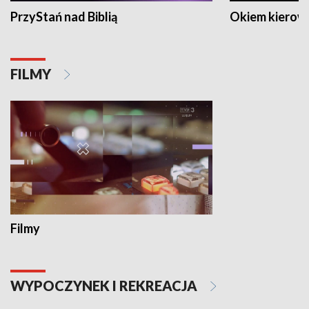
PrzyStań nad Biblią
Okiem kierow
FILMY
Filmy
WYPOCZYNEK I REKREACJA