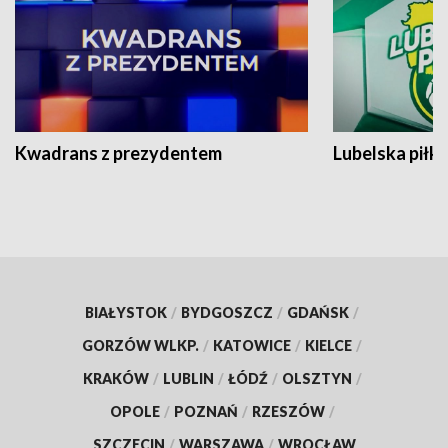
Kwadrans z prezydentem
Lubelska piłk
BIAŁYSTOK
/
BYDGOSZCZ
/
GDAŃSK
/
GORZÓW WLKP.
/
KATOWICE
/
KIELCE
/
KRAKÓW
/
LUBLIN
/
ŁÓDŹ
/
OLSZTYN
/
OPOLE
/
POZNAŃ
/
RZESZÓW
/
SZCZECIN
/
WARSZAWA
/
WROCŁAW