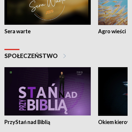
Sera warte
Agro wieści
SPOŁECZEŃSTWO
PrzyStań nad Biblią
Okiem kierow