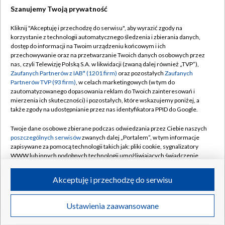
Szanujemy Twoją prywatność
Dołącz do nas:
Kliknij "Akceptuję i przechodzę do serwisu", aby wyrazić zgody na
korzystanie z technologii automatycznego śledzenia i zbierania danych,
TVP
dostęp do informacji na Twoim urządzeniu końcowym i ich
Abonament TVP
przechowywanie oraz na przetwarzanie Twoich danych osobowych przez
Regulamin TVP
nas, czyli Telewizję Polską S.A. w likwidacji (zwaną dalej również „TVP”),
Emisja w TVP
Polityka prywatności
Zaufanych Partnerów z IAB* (1201 firm)
oraz pozostałych
Zaufanych
Partnerów TVP (93 firm)
, w celach marketingowych (w tym do
Centrum informacji TVP
Moje zgody
zautomatyzowanego dopasowania reklam do Twoich zainteresowań i
mierzenia ich skuteczności) i pozostałych, które wskazujemy poniżej, a
Naziemna Telewizja Cyfrowa
Pomoc
także zgody na udostępnianie przez nas identyfikatora PPID do Google.
Sklep TVP
Biuro reklamy
Twoje dane osobowe zbierane podczas odwiedzania przez Ciebie naszych
Rada Programowa
Kontakt
poszczególnych serwisów
zwanych dalej „Portalem”, w tym informacje
zapisywane za pomocą technologii takich jak: pliki cookie, sygnalizatory
System NOS
WWW lub innych podobnych technologii umożliwiających świadczenie
dopasowanych i bezpiecznych usług, personalizację treści oraz reklam,
Informacje o nadawcy
Kanały
udostępnianie funkcji mediów społecznościowych oraz analizowanie
Akceptuję i przechodzę do serwisu
ruchu w Internecie.
Program dla prasy
©2026 Telewizja Polska S.A. w likwidacji
Biuro Reklamy
Twoje dane osobowe zbierane podczas odwiedzania przez Ciebie
Ustawienia zaawansowane
poszczególnych serwisów
na Portalu, takie jak adresy IP, identyfikatory
Ogłoszenie przetargowe
Twoich urządzeń końcowych i identyfikatory plików cookie, informacje o