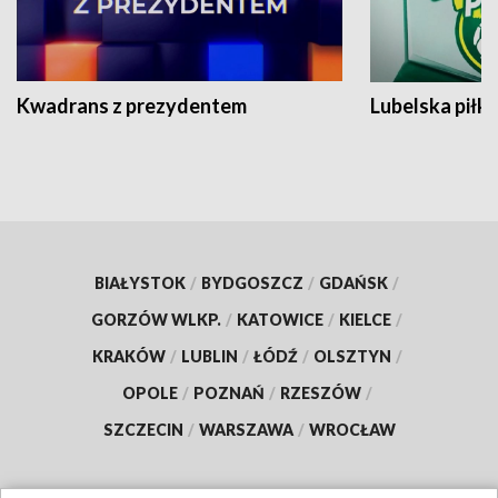
Kwadrans z prezydentem
Lubelska piłk
BIAŁYSTOK
/
BYDGOSZCZ
/
GDAŃSK
/
GORZÓW WLKP.
/
KATOWICE
/
KIELCE
/
KRAKÓW
/
LUBLIN
/
ŁÓDŹ
/
OLSZTYN
/
OPOLE
/
POZNAŃ
/
RZESZÓW
/
SZCZECIN
/
WARSZAWA
/
WROCŁAW