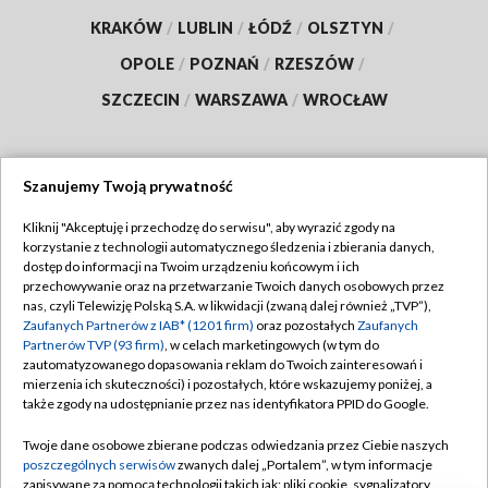
KRAKÓW
/
LUBLIN
/
ŁÓDŹ
/
OLSZTYN
/
OPOLE
/
POZNAŃ
/
RZESZÓW
/
SZCZECIN
/
WARSZAWA
/
WROCŁAW
Szanujemy Twoją prywatność
Dołącz do nas:
Kliknij "Akceptuję i przechodzę do serwisu", aby wyrazić zgody na
korzystanie z technologii automatycznego śledzenia i zbierania danych,
TVP
dostęp do informacji na Twoim urządzeniu końcowym i ich
Abonament TVP
przechowywanie oraz na przetwarzanie Twoich danych osobowych przez
Regulamin TVP
nas, czyli Telewizję Polską S.A. w likwidacji (zwaną dalej również „TVP”),
Emisja w TVP
Polityka prywatności
Zaufanych Partnerów z IAB* (1201 firm)
oraz pozostałych
Zaufanych
Partnerów TVP (93 firm)
, w celach marketingowych (w tym do
Centrum informacji TVP
Moje zgody
zautomatyzowanego dopasowania reklam do Twoich zainteresowań i
mierzenia ich skuteczności) i pozostałych, które wskazujemy poniżej, a
Naziemna Telewizja Cyfrowa
Pomoc
także zgody na udostępnianie przez nas identyfikatora PPID do Google.
Sklep TVP
Biuro reklamy
Twoje dane osobowe zbierane podczas odwiedzania przez Ciebie naszych
Rada Programowa
Kontakt
poszczególnych serwisów
zwanych dalej „Portalem”, w tym informacje
zapisywane za pomocą technologii takich jak: pliki cookie, sygnalizatory