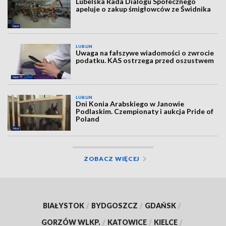
Lubelska Rada Dialogu Społecznego
apeluje o zakup śmigłowców ze Świdnika
LUBLIN
Uwaga na fałszywe wiadomości o zwrocie
podatku. KAS ostrzega przed oszustwem
LUBLIN
Dni Konia Arabskiego w Janowie
Podlaskim. Czempionaty i aukcja Pride of
Poland
ZOBACZ WIĘCEJ
BIAŁYSTOK
/
BYDGOSZCZ
/
GDAŃSK
/
GORZÓW WLKP.
/
KATOWICE
/
KIELCE
/