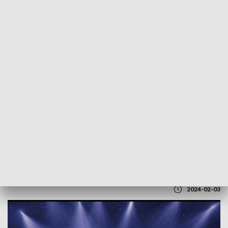
POWRÓT DO
LUBLIN
TVP REGIONY
Gala Ambasadora Województwa
Lubelskiego
2024-02-03