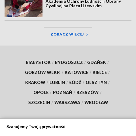
Akademia Ochrony Ludności i Obrony
Cywilnej na Placu Litewskim
ZOBACZ WIĘCEJ
BIAŁYSTOK
/
BYDGOSZCZ
/
GDAŃSK
/
GORZÓW WLKP.
/
KATOWICE
/
KIELCE
/
KRAKÓW
/
LUBLIN
/
ŁÓDŹ
/
OLSZTYN
/
OPOLE
/
POZNAŃ
/
RZESZÓW
/
SZCZECIN
/
WARSZAWA
/
WROCŁAW
Szanujemy Twoją prywatność
Dołącz do nas: