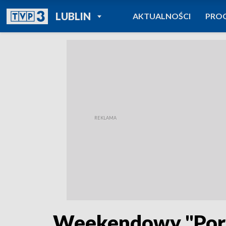
POWRÓT DO
LUBLIN
AKTUALNOŚCI
PRO
TVP REGIONY
Weekendowy "Pora