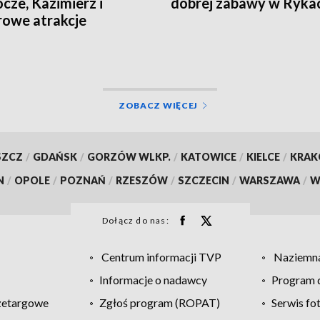
cze, Kazimierz i
dobrej zabawy w Ryka
owe atrakcje
ZOBACZ WIĘCEJ
SZCZ
/
GDAŃSK
/
GORZÓW WLKP.
/
KATOWICE
/
KIELCE
/
KRA
N
/
OPOLE
/
POZNAŃ
/
RZESZÓW
/
SZCZECIN
/
WARSZAWA
/
W
Dołącz do nas:
Centrum informacji TVP
Naziemna
Informacje o nadawcy
Program d
zetargowe
Zgłoś program (ROPAT)
Serwis fo