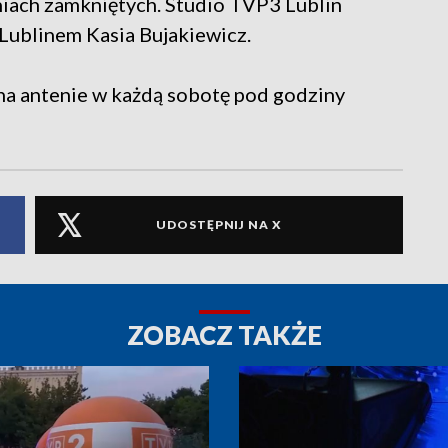
niach zamkniętych. Studio TVP3 Lublin
 Lublinem Kasia Bujakiewicz.
a antenie w każdą sobotę pod godziny
UDOSTĘPNIJ NA X
ZOBACZ TAKŻE