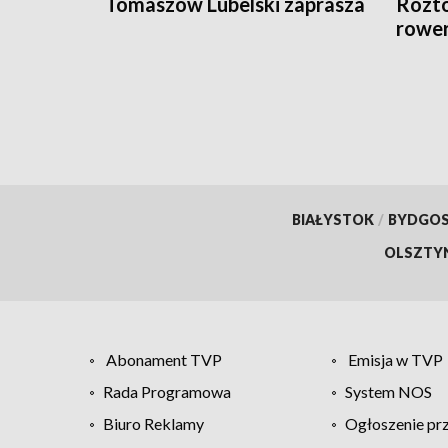
Tomaszów Lubelski zaprasza
Rozto
rower
BIAŁYSTOK
/
BYDGO
OLSZTY
Abonament TVP
Emisja w TVP
Rada Programowa
System NOS
Biuro Reklamy
Ogłoszenie pr