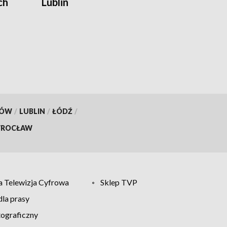
ch
Lublin
KÓW
/
LUBLIN
/
ŁÓDŹ
/
ROCŁAW
 Telewizja Cyfrowa
Sklep TVP
la prasy
tograficzny