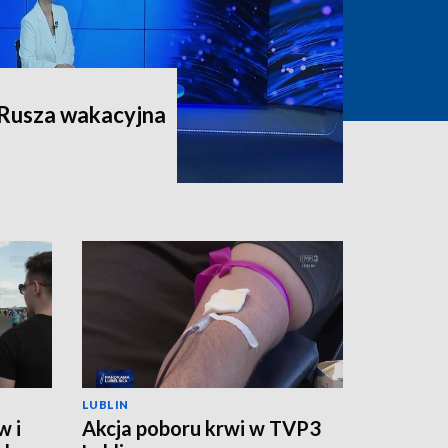
 Rusza wakacyjna
LUBLIN
w i
Akcja poboru krwi w TVP3