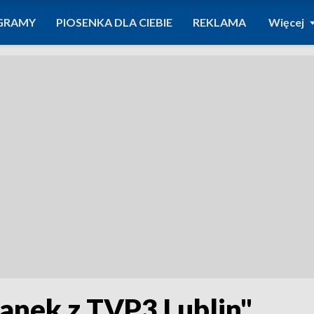
GRAMY
PIOSENKA DLA CIEBIE
REKLAMA
Więcej
nek z TVP3 Lublin"