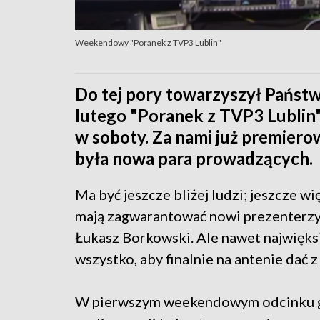
Weekendowy "Poranek z TVP3 Lublin"
Do tej pory towarzyszył Państw
lutego "Poranek z TVP3 Lublin"
w soboty. Za nami już premier
była nowa para prowadzących.
Ma być jeszcze bliżej ludzi; jeszcze wi
mają zagwarantować nowi prezenterzy,
Łukasz Borkowski. Ale nawet najwięksi
wszystko, aby finalnie na antenie dać z
W pierwszym weekendowym odcinku go